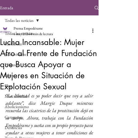
Entrada
Todas las noticias
Prensa Empodérame
Todas las noticias
6 may 2024
8 min de lectura
Lucha Incansable: Mujer
Resiliencia
Afro al Frente de Fundación
Sobreviviente
que Busca Apoyar a
Procesos
Mujeres en Situación de
Libro
Explotación Sexual
Blog
“La libertad es yo poder decir que voy a salir 
Masculinidad
adelante”, dice Margie Duque mientras 
Abolicionismo
recuerda las cicatrices de la prostitución dejó en 
Campañas
su cuerpo. Ahora, trabaja con la Fundación 
Empodérame y sueña con su propio proyecto para 
Denuncias
ayudar a otras mujeres a tener condiciones de 