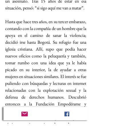
un asesinato. Tras 15 años de estar en esa 
situación, pensó: “si sigo aquí me van a matar”.
Hasta que hace tres años, en su tercer embarazo, 
contando con la compañía de un hombre que la 
apoya en el camino de sanar la violencia; 
decidió irse hasta Bogotá. Su refugio fue una 
iglesia cristiana. Allí, supo que podía hacer 
nuevos oficios como la peluquería y también, 
tomar rumbo con una idea que ya le había 
picado en su interior, la de ayudar a otras 
mujeres en situaciones similares. El interés se fue 
puliendo con búsquedas y lecturas en internet 
relacionadas con la explotación sexual y la 
defensa de derechos humanos. Descubrió 
entonces a la Fundación Empodérame y 
contactó a su lideresa, Claudia Yurley 
Quintero, una activista que acompaña a 
víctimas y mujeres en riesgo de trata de personas 