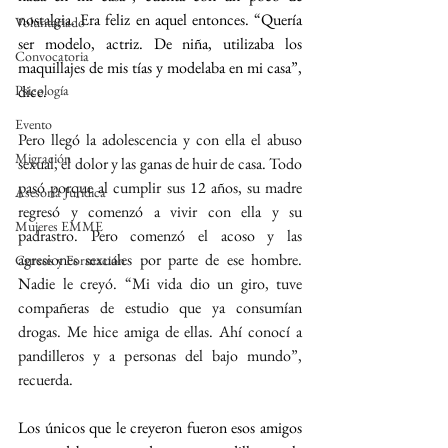
nostalgia. Era feliz en aquel entonces. “Quería 
Voluntariado
ser modelo, actriz. De niña, utilizaba los 
Convocatoria
maquillajes de mis tías y modelaba en mi casa”, 
Psicología
dice.
Evento
Pero llegó la adolescencia y con ella el abuso 
Migración
sexual, el dolor y las ganas de huir de casa. Todo 
pasó porque al cumplir sus 12 años, su madre 
Asesoría Jurídica
regresó y comenzó a vivir con ella y su 
Mujeres EMME
padrastro. Pero comenzó el acoso y las 
agresiones sexuales por parte de ese hombre. 
Cursos y Formación
Nadie le creyó. “Mi vida dio un giro, tuve 
compañeras de estudio que ya consumían 
drogas. Me hice amiga de ellas. Ahí conocí a 
pandilleros y a personas del bajo mundo”, 
recuerda.
Los únicos que le creyeron fueron esos amigos 