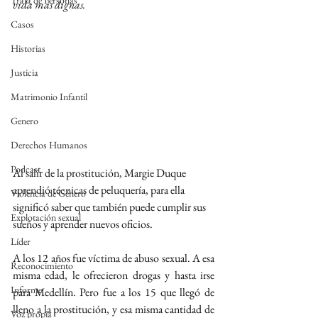
Trata de Personas
vida más dignas.
Casos
Historias
Justicia
Matrimonio Infantil
Genero
Derechos Humanos
Podcast
Al salir de la prostitución, Margie Duque 
aprendió técnicas de peluquería, para ella 
Violencia de Género
significó saber que también puede cumplir sus 
Explotación sexual
sueños y aprender nuevos oficios.
Líder
A los 12 años fue víctima de abuso sexual. A esa 
Reconocimiento
misma edad, le ofrecieron drogas y hasta irse 
Informe
para Medellín. Pero fue a los 15 que llegó de 
lleno a la prostitución, y esa misma cantidad de 
Voz propia