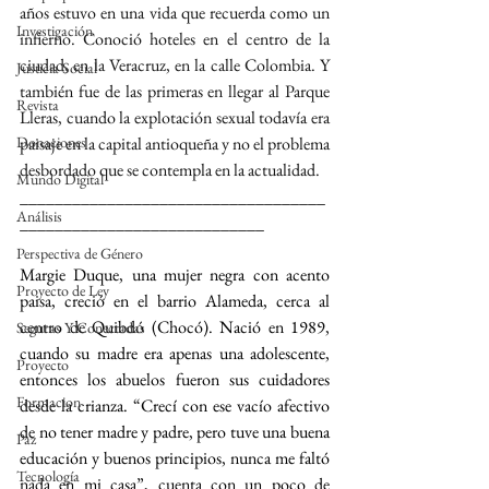
años estuvo en una vida que recuerda como un 
Investigación
infierno. Conoció hoteles en el centro de la 
ciudad, en la Veracruz, en la calle Colombia. Y 
Justicia Social
también fue de las primeras en llegar al Parque 
Revista
Lleras, cuando la explotación sexual todavía era 
Donaciones
paisaje en la capital antioqueña y no el problema 
desbordado que se contempla en la actualidad.
Mundo Digital
___________________________________
Análisis
____________________________
Perspectiva de Género
Margie Duque, una mujer negra con acento 
Proyecto de Ley
paisa, creció en el barrio Alameda, cerca al 
centro de Quibdó (Chocó). Nació en 1989, 
Seguras Y Conectadas
cuando su madre era apenas una adolescente, 
Proyecto
entonces los abuelos fueron sus cuidadores 
Formacion
desde la crianza. “Crecí con ese vacío afectivo 
de no tener madre y padre, pero tuve una buena 
Paz
educación y buenos principios, nunca me faltó 
Tecnología
nada en mi casa”, cuenta con un poco de 