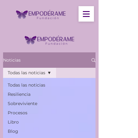
Noticias
Todas las noticias
Todas las noticias
Resiliencia
Sobreviviente
Procesos
Libro
Blog