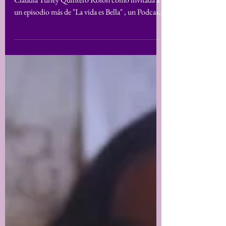
La Directora de la Fundación Empodérame,
Claudia Yurley Quintero Rolón como invitada a
un episodio más de "La vida es Bella" , un Podcast
de Radio UCM de la Facultad de Ciencias
Sociales, Humanidades y Teología de la
Universidad Católica de Manizales. El episodio
"Claudia Yurley Quintero Rolon: De víctima de la
violencia a luchadora por la libertad" es una
conversación donde la realidad es el hilo narrativo,
no hay ficción. La vida de Claudia fue marcada
por la violencia, as