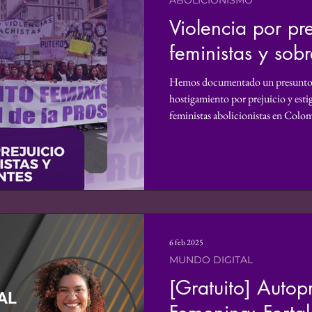
ABOLICIONISMO
Violencia por pre
ro
Derechos Humanos
Podcast
Violencia d
feministas y sobr
Reconocimiento
Informe
Voz propia
Inv
Hemos documentado un presunto pa
hostigamiento por prejuicio y est
feministas abolicionistas en Colom
Claudia Yurley Quintero Rolón, ps
Donaciones
Mundo Digital
Análisis
Persp
humanos y directora de la organiz
6 feb 2025
MUNDO DIGITAL
[Gratuito] Autop