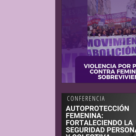
Matrimonio Infantil
Gene
Explotación sexual
Líder
Justicia Social
Revista