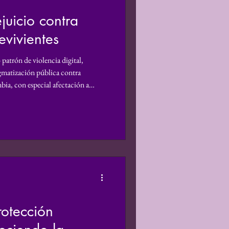
juicio contra
e Género
evivientes
estigación
trón de violencia digital,
igmatización pública contra
bia, con especial afectación a
icóloga, defensora de derechos
ectiva de Género
ación.
rotección