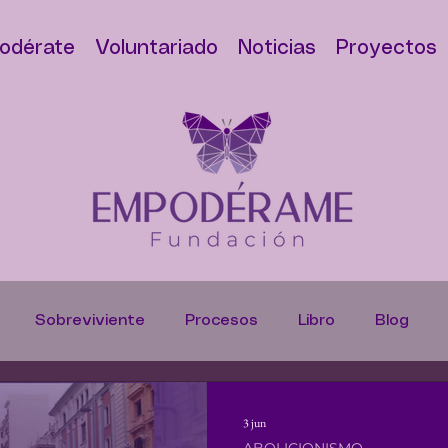
odérate
Voluntariado
Noticias
Proyectos
Sobreviviente
Procesos
Libro
Blog
s
Denuncias
Trata de Personas
Casos
H
3 jun