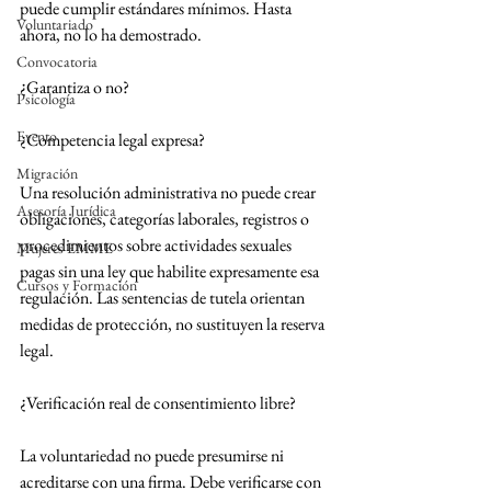
puede cumplir estándares mínimos. Hasta 
Voluntariado
ahora, no lo ha demostrado.
Convocatoria
¿Garantiza o no?
Psicología
Evento
¿Competencia legal expresa?
Migración
Una resolución administrativa no puede crear 
Asesoría Jurídica
obligaciones, categorías laborales, registros o 
procedimientos sobre actividades sexuales 
Mujeres EMME
pagas sin una ley que habilite expresamente esa 
Cursos y Formación
regulación. Las sentencias de tutela orientan 
medidas de protección, no sustituyen la reserva 
legal.
¿Verificación real de consentimiento libre?
La voluntariedad no puede presumirse ni 
acreditarse con una firma. Debe verificarse con 