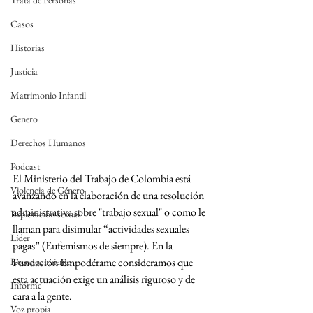
Trata de Personas
Casos
Historias
Justicia
Matrimonio Infantil
Genero
Derechos Humanos
Podcast
El Ministerio del Trabajo de Colombia está 
Violencia de Género
avanzando en la elaboración de una resolución 
administrativa sobre "trabajo sexual" o como le 
Explotación sexual
llaman para disimular “actividades sexuales 
Líder
pagas” (Eufemismos de siempre). En la 
Reconocimiento
Fundación Empodérame consideramos que 
esta actuación exige un análisis riguroso y de 
Informe
cara a la gente.
Voz propia