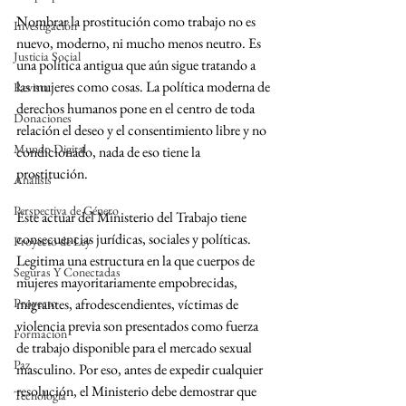
Nombrar la prostitución como trabajo no es 
Investigación
nuevo, moderno, ni mucho menos neutro. Es 
Justicia Social
una política antigua que aún sigue tratando a 
las mujeres como cosas. La política moderna de 
Revista
derechos humanos pone en el centro de toda 
Donaciones
relación el deseo y el consentimiento libre y no 
Mundo Digital
condicionado, nada de eso tiene la 
prostitución.
Análisis
Perspectiva de Género
Este actuar del Ministerio del Trabajo tiene 
consecuencias jurídicas, sociales y políticas. 
Proyecto de Ley
Legitima una estructura en la que cuerpos de 
Seguras Y Conectadas
mujeres mayoritariamente empobrecidas, 
Proyecto
migrantes, afrodescendientes, víctimas de 
violencia previa son presentados como fuerza 
Formacion
de trabajo disponible para el mercado sexual 
Paz
masculino. Por eso, antes de expedir cualquier 
resolución, el Ministerio debe demostrar que 
Tecnología