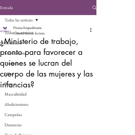
Entrada
Todas las noticias
Prensa Empodérame
Todas las noticias
11 jun
2 min de lectura
¿Ministerio de trabajo,
Resiliencia
pronto para favorecer a
Sobreviviente
quienes se lucran del
Procesos
cuerpo de las mujeres y las
Libro
infancias?
Blog
Masculinidad
Abolicionismo
Campañas
Denuncias