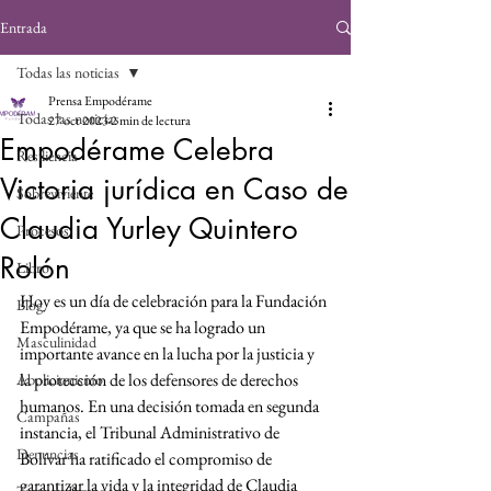
Entrada
Todas las noticias
Prensa Empodérame
Todas las noticias
27 oct 2023
2 min de lectura
Empodérame Celebra
Resiliencia
Victoria jurídica en Caso de
Sobreviviente
Claudia Yurley Quintero
Procesos
Rolón
Libro
Hoy es un día de celebración para la Fundación 
Blog
Empodérame, ya que se ha logrado un 
Masculinidad
importante avance en la lucha por la justicia y 
la protección de los defensores de derechos 
Abolicionismo
humanos. En una decisión tomada en segunda 
Campañas
instancia, el Tribunal Administrativo de 
Denuncias
Bolívar ha ratificado el compromiso de 
garantizar la vida y la integridad de Claudia 