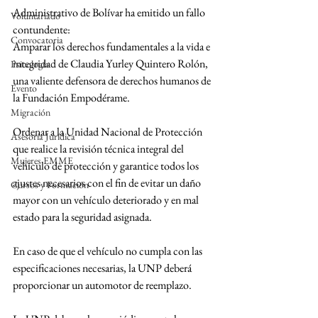
Administrativo de Bolívar ha emitido un fallo 
Voluntariado
contundente:
Convocatoria
Amparar los derechos fundamentales a la vida e 
integridad de Claudia Yurley Quintero Rolón, 
Psicología
una valiente defensora de derechos humanos de 
Evento
la Fundación Empodérame.
Migración
Ordenar a la Unidad Nacional de Protección 
Asesoría Jurídica
que realice la revisión técnica integral del 
Mujeres EMME
vehículo de protección y garantice todos los 
ajustes necesarios con el fin de evitar un daño 
Cursos y Formación
mayor con un vehículo deteriorado y en mal 
estado para la seguridad asignada.
En caso de que el vehículo no cumpla con las 
especificaciones necesarias, la UNP deberá 
proporcionar un automotor de reemplazo.