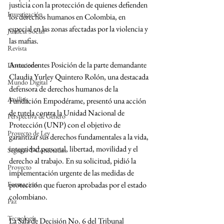
justicia con la protección de quienes defienden 
Investigación
los derechos humanos en Colombia, en 
especial en las zonas afectadas por la violencia y 
Justicia Social
las mafias.
Revista
Antecedentes Posición de la parte demandante 
Donaciones
Claudia Yurley Quintero Rolón, una destacada 
Mundo Digital
defensora de derechos humanos de la 
Análisis
Fundación Empodérame, presentó una acción 
de tutela contra la Unidad Nacional de 
Perspectiva de Género
Protección (UNP) con el objetivo de 
Proyecto de Ley
garantizar sus derechos fundamentales a la vida, 
integridad personal, libertad, movilidad y el 
Seguras Y Conectadas
derecho al trabajo. En su solicitud, pidió la 
Proyecto
implementación urgente de las medidas de 
Formacion
protección que fueron aprobadas por el estado 
colombiano.
Paz
Tecnología
La Sala de Decisión No. 6 del Tribunal 