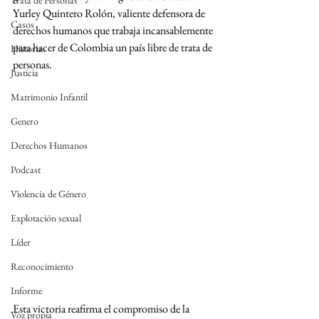
Trata de Personas
Yurley Quintero Rolón, valiente defensora de 
Casos
derechos humanos que trabaja incansablemente 
para hacer de Colombia un país libre de trata de 
Historias
personas.
Justicia
Matrimonio Infantil
Genero
Derechos Humanos
Podcast
Violencia de Género
Explotación sexual
Líder
Reconocimiento
Informe
Esta victoria reafirma el compromiso de la 
Voz propia