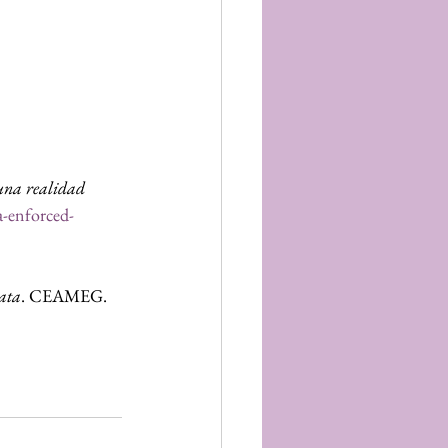
una realidad 
a-enforced-
rata
. CEAMEG.