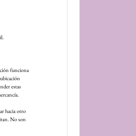
l.
ción funciona 
 ubicación 
nder estas 
ercancía.
r hacia otro 
itan. No son 