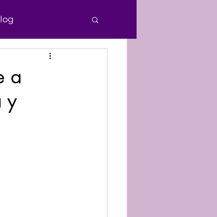
log
e Personas
e a
a y
echos Humanos
nocimiento
Donaciones