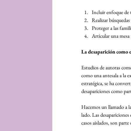
Incluir enfoque de 
Realizar búsquedas a
Proteger a las famil
Articular una mesa i
La desaparición como e
Estudios de autoras com
como una antesala a la ex
estratégica, se ha conver
desapariciones como part
Hacemos un llamado a las
lado. Las desapariciones
casos aislados, son part