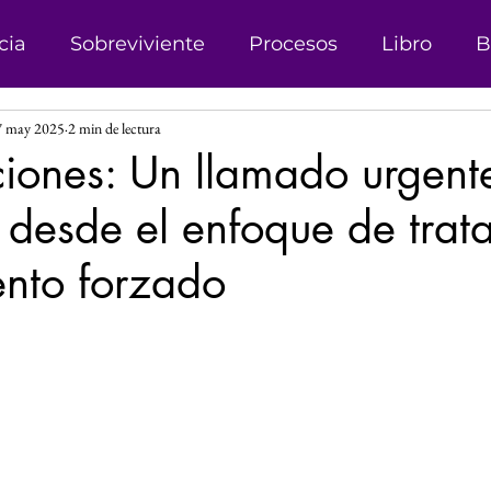
cia
Sobreviviente
Procesos
Libro
B
7 may 2025
2 min de lectura
onismo
Campañas
Denuncias
Trata d
iones: Un llamado urgent
r desde el enfoque de trat
sticia
Matrimonio Infantil
Genero
Der
ento forzado
 Género
Explotación sexual
Líder
Reco
las.
Investigación
Justicia Social
Revista
s
Perspectiva de Género