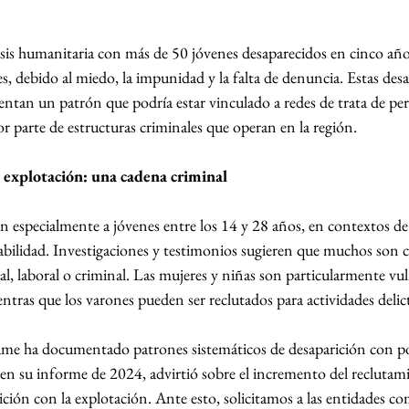
sis humanitaria con más de 50 jóvenes desaparecidos en cinco años
s, debido al miedo, la impunidad y la falta de denuncia. Estas des
entan un patrón que podría estar vinculado a redes de trata de per
r parte de estructuras criminales que operan en la región.
 explotación: una cadena criminal
an especialmente a jóvenes entre los 14 y 28 años, en contextos de
bilidad. Investigaciones y testimonios sugieren que muchos son 
al, laboral o criminal. Las mujeres y niñas son particularmente vuln
ntras que los varones pueden ser reclutados para actividades delict
 ha documentado patrones sistemáticos de desaparición con po
en su informe de 2024, advirtió sobre el incremento del reclutami
ición con la explotación. Ante esto, solicitamos a las entidades c