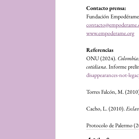
Contacto prensa:
Fundación Empodérame
contacto@empoderame.
www.empoderame.org
Referencias
ONU (2024). 
Colombia: 
cotidiana
. Informe preli
disappearances-not-legacy
Torres Falcón, M. (2010)
Cacho, L. (2010). 
Esclav
Protocolo de Palermo (