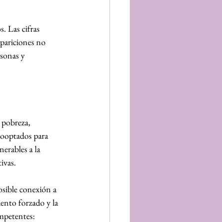
. Las cifras 
apariciones no 
sonas y 
 pobreza, 
cooptados para 
erables a la 
ivas.
sible conexión a 
ento forzado y la 
ompetentes: