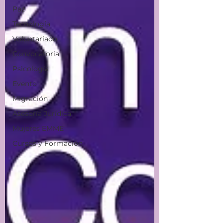
Paz
Tecnología
Voluntariado
Convocatoria
Psicología
Evento
Migración
Asesoría Jurídica
Mujeres EMME
Cursos y Formación