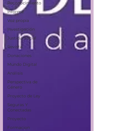
Reconocimiento
Informe
Voz propia
Investigación
Justicia Social
Revista
Donaciones
Mundo Digital
Análisis
Perspectiva de
Género
Proyecto de Ley
Seguras Y
Conectadas
Proyecto
Formacion