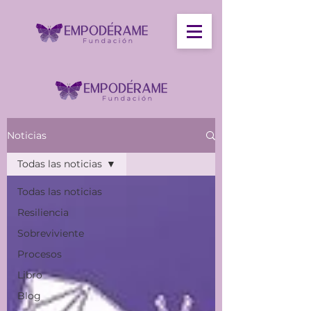
Noticias
Todas las noticias
Todas las noticias
Resiliencia
Sobreviviente
Procesos
Libro
Blog