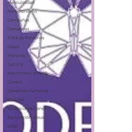
Masculinidad
Abolicionismo
Campañas
Denuncias
Trata de Personas
Casos
Historias
Justicia
Matrimonio Infantil
Genero
Derechos Humanos
Podcast
Violencia de Género
Explotación sexual
Líder