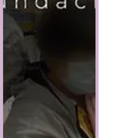
Reconocimiento
Informe
Voz propia
Investigación
Justicia Social
Revista
Donaciones
Mundo Digital
Análisis
Perspectiva de
Género
Proyecto de Ley
Seguras Y
Conectadas
Proyecto
Formacion