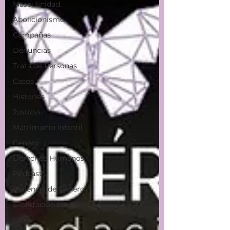
Masculinidad
Abolicionismo
Campañas
Denuncias
Trata de Personas
Casos
Historias
Justicia
Matrimonio Infantil
Genero
Derechos Humanos
Podcast
Violencia de Género
Explotación sexual
Líder