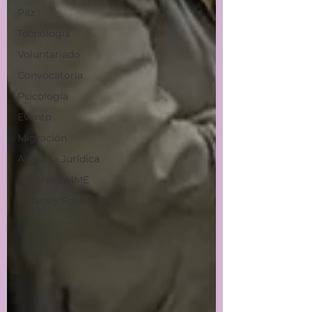
Paz
Tecnología
Voluntariado
Convocatoria
Psicología
Evento
Migración
Asesoría Jurídica
Mujeres EMME
Cursos y Formación