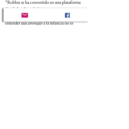
“Roblox se ha convertido en una plataforma 
donde los depredadores operan con 
impunidad. Las empresas tecnológicas deben 
entender que proteger a la infancia no es 
opcional, es una obligación ética y legal”, 
afirmó 
Martin D. Gould
, abogado principal 
del caso.
El movimiento que respalda esta acción legal 
subraya que no se trata de un incidente aislado, 
sino de un 
problema estructural
 que 
requiere un cambio radical en las políticas de 
moderación, vigilancia y responsabilidad 
corporativa de las plataformas digitales.
Como defensoras y defensores de derechos 
humanos, psicólogos, activistas y familias, 
exigimos a Roblox Corporation
: