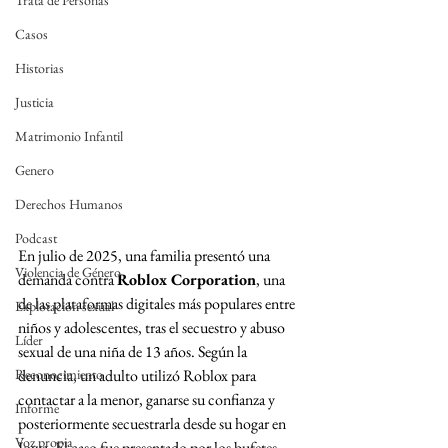
Trata de Personas
Casos
Historias
Justicia
Matrimonio Infantil
Genero
Derechos Humanos
Podcast
En julio de 2025, una familia presentó una 
Violencia de Género
demanda contra 
Roblox Corporation
, una 
de las plataformas digitales más populares entre 
Explotación sexual
niños y adolescentes, tras el secuestro y abuso 
Líder
sexual de una niña de 13 años. Según la 
Reconocimiento
denuncia, un adulto utilizó Roblox para 
contactar a la menor, ganarse su confianza y 
Informe
posteriormente secuestrarla desde su hogar en 
Voz propia
Iowa. El caso fue presentado por los bufetes 