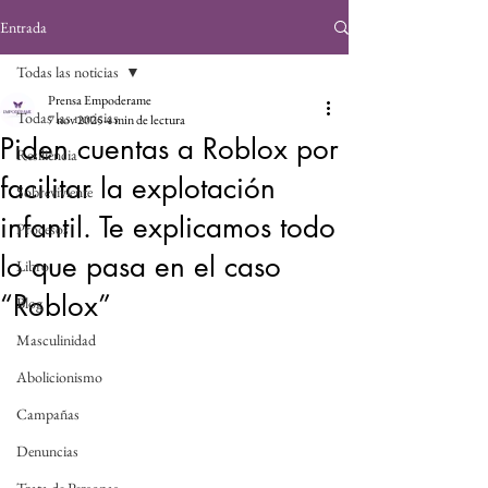
Entrada
Todas las noticias
Prensa Empoderame
Todas las noticias
7 nov 2025
4 min de lectura
Piden cuentas a Roblox por
Resiliencia
facilitar la explotación
Sobreviviente
infantil. Te explicamos todo
Procesos
lo que pasa en el caso
Libro
“Roblox”
Blog
Masculinidad
Abolicionismo
Campañas
Denuncias