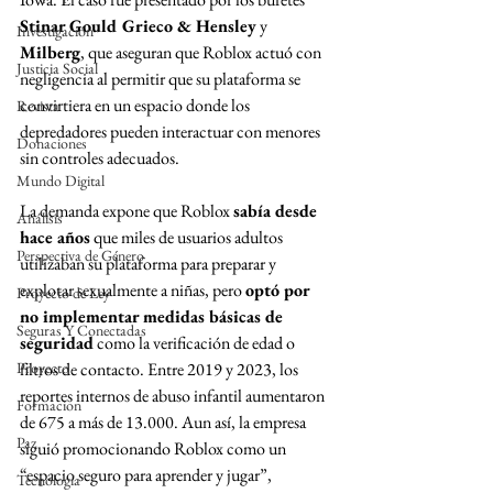
Stinar Gould Grieco & Hensley
 y 
Investigación
Milberg
, que aseguran que Roblox actuó con 
Justicia Social
negligencia al permitir que su plataforma se 
convirtiera en un espacio donde los 
Revista
depredadores pueden interactuar con menores 
Donaciones
sin controles adecuados.
Mundo Digital
La demanda expone que Roblox 
sabía desde 
Análisis
hace años
 que miles de usuarios adultos 
Perspectiva de Género
utilizaban su plataforma para preparar y 
explotar sexualmente a niñas, pero 
optó por 
Proyecto de Ley
no implementar medidas básicas de 
Seguras Y Conectadas
seguridad
 como la verificación de edad o 
Proyecto
filtros de contacto. Entre 2019 y 2023, los 
reportes internos de abuso infantil aumentaron 
Formacion
de 675 a más de 13.000. Aun así, la empresa 
Paz
siguió promocionando Roblox como un 
“espacio seguro para aprender y jugar”, 
Tecnología