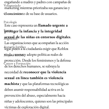
engañando a madres y padres con campañas de 
Voluntariado
marketing mientras priorizaba sus ganancias y 
el crecimiento de su base de usuarios.
Convocatoria
Psicología
Este caso representa un 
llamado urgente a 
Evento
proteger la infancia y la integridad 
sexual de las niñas en entornos digitales
. 
Migración
Las organizaciones que acompañan la acción 
Asesoría Jurídica
legal piden a la ciudadanía exigir que Roblox 
rinda cuentas y adopte políticas reales de 
Mujeres EMME
protección. Desde los feminismos y la defensa 
Cursos y Formación
de los derechos humanos, se subraya la 
necesidad de 
reconocer que la violencia 
sexual en línea también es violencia 
machista
 y que las plataformas tecnológicas 
deben asumir responsabilidad activa en la 
prevención del abuso, especialmente hacia 
niñas y adolescentes, quienes son las principales 
víctimas de explotación digital.