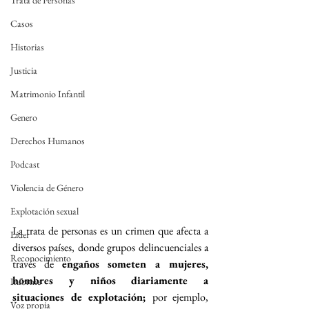
Trata de Personas
Casos
Historias
Justicia
Matrimonio Infantil
Genero
Derechos Humanos
Podcast
Violencia de Género
Explotación sexual
La trata de personas es un crimen que afecta a 
Líder
diversos países, donde grupos delincuenciales a 
Reconocimiento
través de 
engaños someten a mujeres, 
hombres y niños diariamente a 
Informe
situaciones de explotación; 
por ejemplo, 
Voz propia