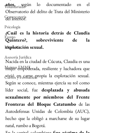
años,
 según lo documentado en el 
Voluntariado
Observatorio del delito de Trata del Ministerio 
Convocatoria
del Interior.
Psicología
¿Cuál es la historia detrás de Claudia 
Evento
Quintero?, sobreviviente de la 
explotación sexual.
Migración
Asesoría Jurídica
Nacida en la ciudad de Cúcuta, Claudia es una 
Mujeres EMME
mujer empoderada, resiliente y luchadora que 
vivió en carne propia la explotación sexual. 
Cursos y Formación
Según se conoce, mientras ejercía su rol como 
líder social, fue 
desplazada y abusada 
sexualmente por miembros del Frente 
Fronteras del Bloque Catatumbo 
de las 
Autodefensas Unidas de Colombia (AUC), 
hecho que la obligó a marcharse de su lugar 
natal, rumbo a Bogotá.
En la capital colombiana 
fue víctima de la 