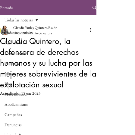
Entrada
Todas las noticias
Claudia Yurley Quintero Rolón
Todas las noticias
10 dic 2024
2 min de lectura
Claudia Quintero, la
Resiliencia
defensora de derechos
Sobreviviente
humanos y su lucha por las
Procesos
mujeres sobrevivientes de la
Libro
explotación sexual
Blog
Actualizado:
15 ene 2025
Masculinidad
Abolicionismo
Campañas
Denuncias