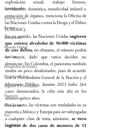
explotación sexual, trabajo forzoso, 
Investigación
servidumbre doméstica, mendicidad infantil o 
extracción de órganos, 
menciona la Oficina de 
Justicia Social
las Naciones Unidas contra la Droga y el Delito 
Revista
(UNODC).
En ese sentido, las Naciones Unidas 
sugieren 
Donaciones
que existen alrededor de 50.000 víctimas 
Mundo Digital
de este delito; 
no obstante, el número podría 
ser mayor, dado que varios deciden no 
Análisis
denunciar. En Colombia, el panorama también 
Perspectiva de Género
resulta un poco desalentador, pues de acuerdo 
Proyecto de Ley
con la Procuraduría General de la Nación y el 
Ministerio Público, 
durante 2023 hubo 264 
Seguras Y Conectadas
casos denunciados, la cifra más alta en los 
Proyecto
últimos quince años.
Por lo tanto, las víctimas son trasladadas en su 
Formacion
mayoría a México y Europa para ser subyugadas 
Paz
a cualquier clase de trata; asimismo, 
se tuvo 
Tecnología
registro de dos casos de menores de 11 