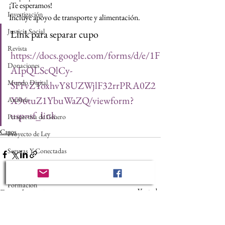
¡Te esperamos!
Investigación
Incluye apoyo de transporte y alimentación.
Justicia Social
Link para separar cupo
Revista
https://docs.google.com/forms/d/e/1F
Donaciones
AIpQLScQlCy-
Mundo Digital
SFFvZToxhvY8UZWjlF32rrPRA0Z2
X96tuZ1YbuWaZQ/viewform?
Análisis
usp=sf_link
Perspectiva de Género
Casos
Proyecto de Ley
Seguras Y Conectadas
Proyecto
Formacion
Ver todo
Entradas recientes
Paz
Tecnología