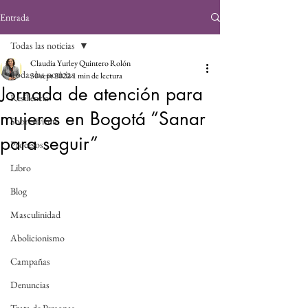
Entrada
Todas las noticias
Claudia Yurley Quintero Rolón
Todas las noticias
30 sept 2022
1 min de lectura
Jornada de atención para
Resiliencia
mujeres en Bogotá “Sanar
Sobreviviente
para seguir”
Procesos
Libro
Blog
Masculinidad
Abolicionismo
Campañas
Denuncias