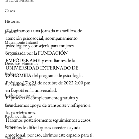
Trata de Personas
Casos
Historias
Te invitamos a una jornada maravillosa de 
Justicia
atención psicosocial, acompañamiento 
Matrimonio Infantil
psicológico y consejería para mujeres 
organizada por la FUNDACIÓN 
Genero
EMPÓDERAME  y estudiantes de la 
Derechos Humanos
UNIVERSIDAD EXTERNADO DE 
Podcast
COLOMBIA del programa de psicología.
Próximo 17 y 21 de octubre de 2022 2:00 pm 
Violencia de Género
en Bogotá en la universidad.
Explotación sexual
El proceso es completamente gratuito y 
brindaremos apoyo de transporte y refrigerio a 
Líder
las participantes.
Reconocimiento
Haremos posteriormente seguimientos a casos. 
Informe
Sabemos lo difícil que es acceder a ayuda 
emocional, por eso, abrimos este espacio para ti.
Voz propia