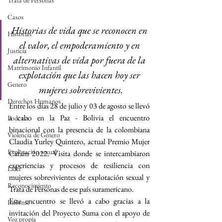
Trata de Personas
Casos
Historias de vida que se reconocen en 
Historias
el valor, el empoderamiento y en 
Justicia
alternativas de vida por fuera de la 
Matrimonio Infantil
explotación que las hacen hoy ser 
Genero
mujeres sobrevivientes.
Derechos Humanos
Entre los días 28 de julio y 03 de agosto se llevó 
a cabo en la Paz - Bolivia el encuentro 
Podcast
binacional con la presencia de la colombiana 
Violencia de Género
Claudia Yurley Quintero, actual Premio Mujer 
Explotación sexual
Cafam 2022. Visita donde se intercambiaron 
experiencias y procesos de resiliencia con 
Líder
mujeres sobrevivientes de explotación sexual y 
Reconocimiento
Trata de Personas de ese país suramericano.
Este encuentro se llevó a cabo gracias a la 
Informe
invitación del Proyecto Suma con el apoyo de 
Voz propia