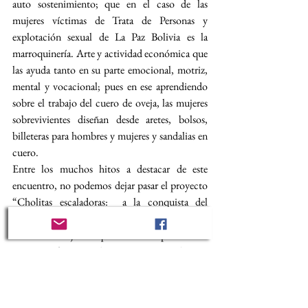
auto sostenimiento; que en el caso de las 
mujeres víctimas de Trata de Personas y 
explotación sexual de La Paz Bolivia es la 
marroquinería. Arte y actividad económica que 
las ayuda tanto en su parte emocional, motriz, 
mental y vocacional; pues en ese aprendiendo 
sobre el trabajo del cuero de oveja, las mujeres 
sobrevivientes diseñan desde aretes, bolsos, 
billeteras para hombres y mujeres y sandalias en 
cuero.
Entre los muchos hitos a destacar de este 
encuentro, no podemos dejar pasar el proyecto 
“Cholitas escaladoras:  a la conquista del 
Everest” que impactó a Claudia, al ser estas 
valientes mujeres quienes acompañaron a 
Fiona*, referente sobreviviente en Bolivia a 
escalar la gran montaña Huayna Potosí en favor 
de la libertad y como símbolo de resistencia al 
sistema prostituyente. 