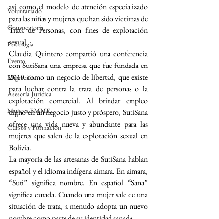
así como el modelo de atención especializado 
Voluntariado
para las niñas y mujeres que han sido victimas de 
Convocatoria
Trata de Personas, con fines de explotación 
sexual.
Psicología
Claudia Quintero compartió una conferencia 
Evento
con SutiSana una empresa que fue fundada en 
2010 como un negocio de libertad, que existe 
Migración
para luchar contra la trata de personas o la 
Asesoría Jurídica
explotación comercial. Al brindar empleo 
Mujeres EMME
digno en un negocio justo y próspero, SutiSana 
ofrece una vida nueva y abundante para las 
Cursos y Formación
mujeres que salen de la explotación sexual en 
Bolivia.
La mayoría de las artesanas de SutiSana hablan 
español y el idioma indígena aimara. En aimara, 
“Suti” significa nombre. En español “Sana” 
significa curada. Cuando una mujer sale de una 
situación de trata, a menudo adopta un nuevo 
nombre como parte de su identidad sanada.