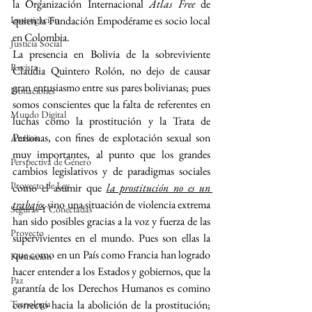
la Organización Internacional 
Atlas Free 
de 
Investigación
quien la Fundación Empodérame es socio local 
en Colombia.
Justicia Social
La presencia en Bolivia de la sobreviviente 
Revista
Claudia Quintero Rolón, no dejo de causar 
gran entusiasmo entre sus pares bolivianas; pues 
Donaciones
somos conscientes que la falta de referentes en 
Mundo Digital
luchas como la prostitución y la Trata de 
Personas, con fines de explotación sexual son 
Análisis
muy importantes, al punto que los grandes 
Perspectiva de Género
cambios legislativos y de paradigmas sociales 
Proyecto de Ley
como el asumir que 
la prostitución no es un 
trabajo
; sino una situación de violencia extrema 
Seguras Y Conectadas
han sido posibles gracias a la voz y fuerza de las 
Proyecto
supervivientes en el mundo. Pues son ellas la 
que como en un País como Francia han logrado 
Formacion
hacer entender a los Estados y gobiernos, que la 
Paz
garantía de los Derechos Humanos es comino 
Tecnología
correcto hacia la abolición de la prostitución; 