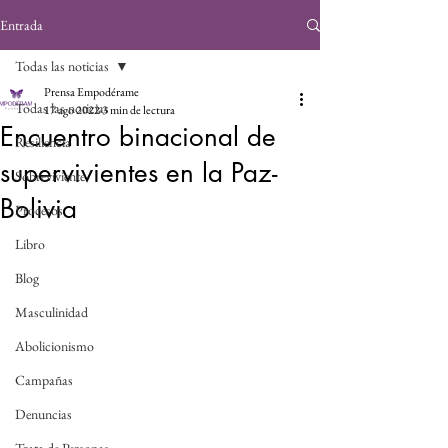
Entrada
Todas las noticias
Prensa Empodérame
Todas las noticias
17 ago 2022
3 min de lectura
Encuentro binacional de
Resiliencia
supervivientes en la Paz-
Sobreviviente
Bolivia
Procesos
Libro
Blog
Masculinidad
Abolicionismo
Campañas
Denuncias