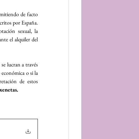
mitiendo de facto 
critos por España. 
ación sexual, la 
te el alquiler del 
e lucran a través 
 económica o si la 
etación de estos 
xenetas. 