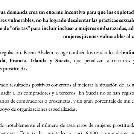
nua demanda crea un enorme incentivo para que los explotado
es vulnerables, no ha logrado desalentar las prácticas sexuale
o de “ofertas” para incluir incluso a mujeres embarazadas, ad
mujeres jóvenes vulnerables al 
a regulación, Reem Alsalem recoge también los resultados del 
enfoq
á, Francia, Irlanda y Suecia
, que penalizan a tratantes 
s prostituidas.
do resultados positivos concretos al mejorar la situación de las m
suadir a los compradores y a terceros. En Suecia no se han registr
anos de compradores o proxenetas, y un gran porcentaje de mujer
apoyo de organizaciones especializadas.
 notablemente el número de asesinatos de mujeres prostituidas
 menores. Francia ha multado a casi 8.000 compradores y