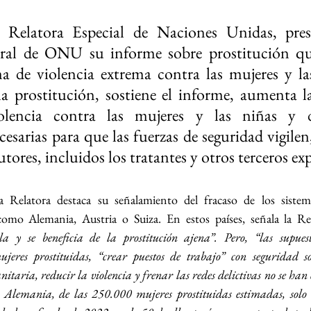
Relatora Especial de Naciones Unidas, prese
al de ONU su informe sobre prostitución que
de violencia extrema contra las mujeres y las
 la prostitución, sostiene el informe, aumenta l
lencia contra las mujeres y las niñas y deb
esarias para que las fuerzas de seguridad vigilen,
utores, incluidos los tratantes y otros terceros ex
 Relatora destaca su señalamiento del fracaso de los sistemas
omo Alemania, Austria o Suiza. En estos países, señala la Rel
la y se beneficia de la prostitución ajena”. Pero, “las supuest
jeres prostituidas, “crear puestos de trabajo” con seguridad so
nitaria, reducir la violencia y frenar las redes delictivas no se han 
n Alemania, de las 250.000 mujeres prostituidas estimadas, solo