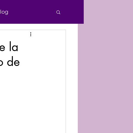
log
e Personas
e la
o de
echos Humanos
nocimiento
Donaciones