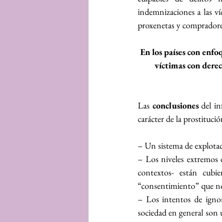
indemnizaciones a las v
proxenetas y compradore
En los países con enfoq
víctimas con derec
Las 
conclusiones
 del i
carácter de la prostitució
– Un sistema de explotac
– Los niveles extremos d
contextos- están cubie
“consentimiento” que no 
– Los intentos de ignora
sociedad en general son u