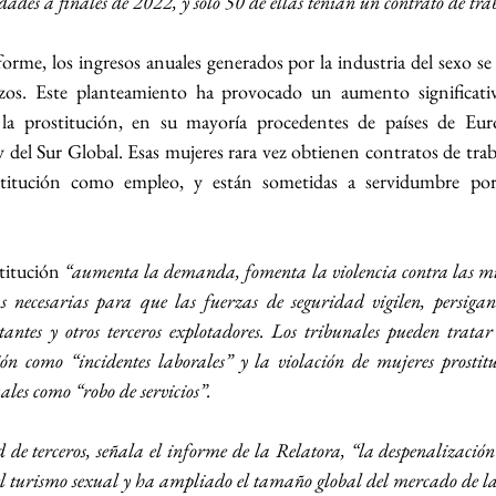
dades a finales de 2022, y solo 50 de ellas tenían un contrato de tra
forme, los ingresos anuales generados por la industria del sexo se
izos. Este planteamiento ha provocado un aumento significativ
n la prostitución, en su mayoría procedentes de países de Eur
 del Sur Global. Esas mujeres rara vez obtienen contratos de traba
stitución como empleo, y están sometidas a servidumbre por
titución 
“aumenta la demanda, fomenta la violencia contra las muje
s necesarias para que las fuerzas de seguridad vigilen, persigan 
atantes y otros terceros explotadores. Los tribunales pueden tratar 
ión como “incidentes laborales” y la violación de mujeres prostitu
ales como “robo de servicios”.
 de terceros, señala el informe de la Relatora, “la despenalizació
l turismo sexual y ha ampliado el tamaño global del mercado de la 