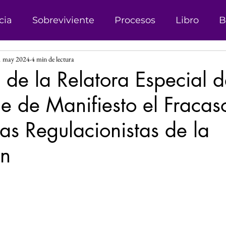
cia
Sobreviviente
Procesos
Libro
B
1 may 2024
4 min de lectura
onismo
Campañas
Denuncias
Trata d
 de la Relatora Especial d
 de Manifiesto el Fracas
sticia
Matrimonio Infantil
Genero
Der
mas Regulacionistas de la
 Género
Explotación sexual
Líder
Reco
ón
las.
Investigación
Justicia Social
Revista
s
Perspectiva de Género