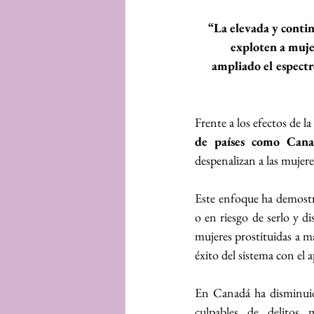
“La elevada y conti
exploten a mujer
ampliado el espectr
Frente a los efectos de l
de países como Canad
despenalizan a las mujere
Este enfoque ha demostra
o en riesgo de serlo y di
mujeres prostituidas a m
éxito del sistema con el 
En Canadá ha disminuido
culpables de delitos