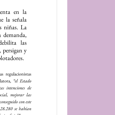
nta en la 
 la señala 
 niñas. La 
a demanda, 
ilita las 
 persigan y 
plotadores.
 regulacionistas 
atora, 
“el Estado 
as intenciones de 
cial, mejorar las 
conseguido con este 
 28.280 se habían 