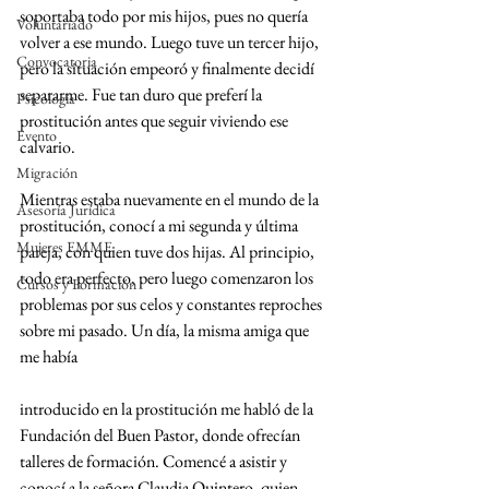
soportaba todo por mis hijos, pues no quería 
Voluntariado
volver a ese mundo. Luego tuve un tercer hijo, 
Convocatoria
pero la situación empeoró y finalmente decidí 
separarme. Fue tan duro que preferí la 
Psicología
prostitución antes que seguir viviendo ese 
Evento
calvario.
Migración
Mientras estaba nuevamente en el mundo de la 
Asesoría Jurídica
prostitución, conocí a mi segunda y última 
Mujeres EMME
pareja, con quien tuve dos hijas. Al principio, 
todo era perfecto, pero luego comenzaron los 
Cursos y Formación
problemas por sus celos y constantes reproches 
sobre mi pasado. Un día, la misma amiga que 
me había 
introducido en la prostitución me habló de la 
Fundación del Buen Pastor, donde ofrecían 
talleres de formación. Comencé a asistir y 
conocí a la señora Claudia Quintero, quien 