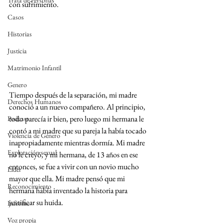
Trata de Personas
con sufrimiento.
Casos
Historias
Justicia
Matrimonio Infantil
Genero
Tiempo después de la separación, mi madre 
Derechos Humanos
conoció a un nuevo compañero. Al principio, 
todo parecía ir bien, pero luego mi hermana le 
Podcast
contó a mi madre que su pareja la había tocado 
Violencia de Género
inapropiadamente mientras dormía. Mi madre 
Explotación sexual
no le creyó, y mi hermana, de 13 años en ese 
entonces, se fue a vivir con un novio mucho 
Líder
mayor que ella. Mi madre pensó que mi 
Reconocimiento
hermana había inventado la historia para 
justificar su huida.
Informe
Voz propia