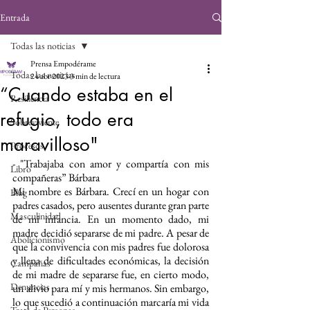
Entrada
Todas las noticias
Prensa Empodérame
Todas las noticias
24 abr 2023
3 min de lectura
“Cuando estaba en el
Resiliencia
refugio, todo era
Sobreviviente
maravilloso"
Procesos
- "Trabajaba con amor y compartía con mis 
Libro
compañeras” Bárbara
Mi nombre es Bárbara. Crecí en un hogar con 
Blog
padres casados, pero ausentes durante gran parte 
Masculinidad
de mi infancia. En un momento dado, mi 
madre decidió separarse de mi padre. A pesar de 
Abolicionismo
que la convivencia con mis padres fue dolorosa 
y llena de dificultades económicas, la decisión 
Campañas
de mi madre de separarse fue, en cierto modo, 
Denuncias
un alivio para mí y mis hermanos. Sin embargo, 
lo que sucedió a continuación marcaría mi vida 