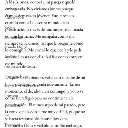
A los 16 años, conocí a mi pareja y quedé 
Investigación
embarazada. No vivíamos juntos porque 
éramos demasiado jóvenes. Fue entonces 
Justicia Social
cuando conocí el oscuro mundo de la 
Revista
prostitución a través de una mujer relacionada 
con mi hermano. Me intrigaba cómo ella 
Donaciones
siempre tenía dinero, así que le pregunté cómo 
Mundo Digital
lo conseguía. Me contó lo que hacía y le pedí 
que me llevara con ella. Así fue como entré en 
Análisis
ese mundo.
Perspectiva de Género
Proyecto de Ley
Después de un tiempo, volví con el padre de mi 
hija y quedé embarazada nuevamente. En ese 
Seguras Y Conectadas
momento, él decidió vivir conmigo, y yo lo vi 
Proyecto
como un refugio para no continuar en la 
prostitución. Él nunca supo de mi pasado, pero 
Formacion
la convivencia con él fue muy difícil, ya que no 
Paz
se hacía responsable de sus hijos y me 
Tecnología
maltrataba física y verbalmente. Sin embargo, 