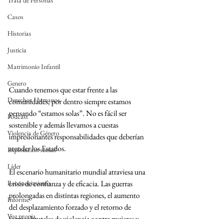
Trata de Personas
Casos
Historias
Justicia
Matrimonio Infantil
Genero
Cuando tenemos que estar frente a las 
Derechos Humanos
comunidades, por dentro siempre estamos 
pensando “estamos solas”. No es fácil ser 
Podcast
sostenible y además llevamos a cuestas 
Violencia de Género
impresionantes responsabilidades que deberían 
atender los Estados.
Explotación sexual
Líder
El escenario humanitario mundial atraviesa una 
Reconocimiento
crisis de confianza y de eficacia. Las guerras 
prolongadas en distintas regiones, el aumento 
Informe
del desplazamiento forzado y el retorno de 
Voz propia
formas brutales de violencia contra mujeres y 