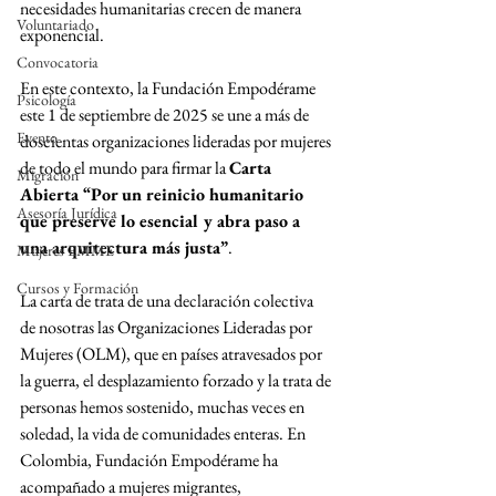
necesidades humanitarias crecen de manera 
Voluntariado
exponencial.
Convocatoria
En este contexto, la Fundación Empodérame 
Psicología
este 1 de septiembre de 2025 se une a más de 
Evento
doscientas organizaciones lideradas por mujeres 
de todo el mundo para firmar la 
Carta 
Migración
Abierta “Por un reinicio humanitario 
Asesoría Jurídica
que preserve lo esencial y abra paso a 
una arquitectura más justa”
.
Mujeres EMME
Cursos y Formación
La carta de trata de una declaración colectiva  
de nosotras las Organizaciones Lideradas por 
Mujeres (OLM), que en países atravesados por 
la guerra, el desplazamiento forzado y la trata de 
personas hemos sostenido, muchas veces en 
soledad, la vida de comunidades enteras. En 
Colombia, Fundación Empodérame ha 
acompañado a mujeres migrantes, 