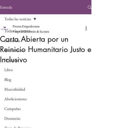
Entrada
Todas las noticias
Prensa Empoderame
Todas las noticias
9 sept 2025
2 min de lectura
Carta Abierta por un
Resiliencia
Reinicio Humanitario Justo e
Sobreviviente
Inclusivo
Procesos
Libro
Blog
Masculinidad
Abolicionismo
Campañas
Denuncias