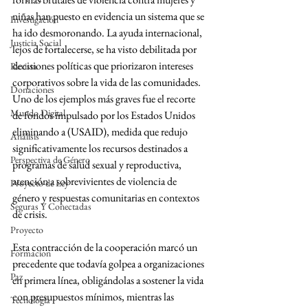
niñas han puesto en evidencia un sistema que se 
Investigación
ha ido desmoronando. La ayuda internacional, 
Justicia Social
lejos de fortalecerse, se ha visto debilitada por 
decisiones políticas que priorizaron intereses 
Revista
corporativos sobre la vida de las comunidades. 
Donaciones
Uno de los ejemplos más graves fue el recorte 
Mundo Digital
de fondos impulsado por los Estados Unidos 
eliminando a (USAID), medida que redujo 
Análisis
significativamente los recursos destinados a 
Perspectiva de Género
programas de salud sexual y reproductiva, 
atención a sobrevivientes de violencia de 
Proyecto de Ley
género y respuestas comunitarias en contextos 
Seguras Y Conectadas
de crisis. 
Proyecto
Esta contracción de la cooperación marcó un 
Formacion
precedente que todavía golpea a organizaciones 
Paz
en primera línea, obligándolas a sostener la vida 
con presupuestos mínimos, mientras las 
Tecnología