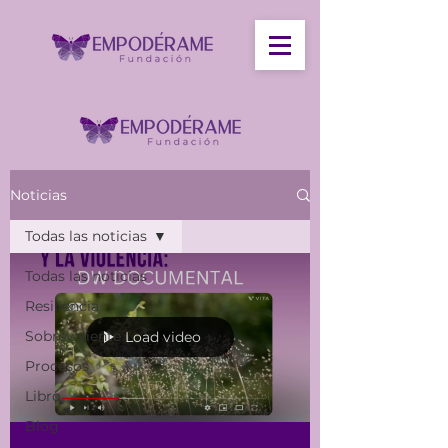
Noticias
Todas las noticias
Todas las noticias
Resiliencia
Sobreviviente
Load video
Procesos
Libro
Blog