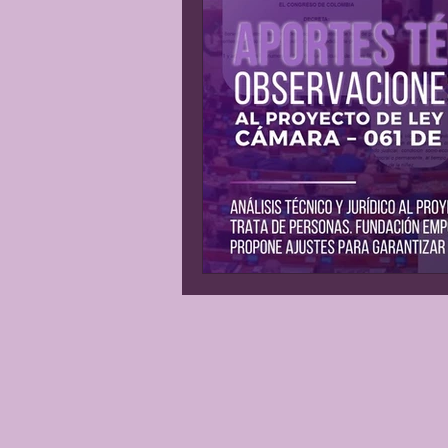
Matrimonio Infantil
Gene
Explotación sexual
Líder
Justicia Social
Revista