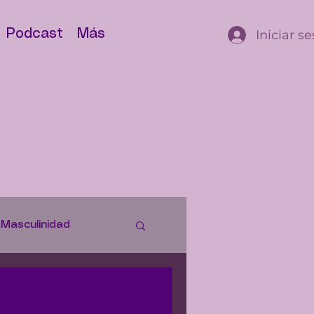
Iniciar s
Podcast
Más
Masculinidad
istorias
Justicia