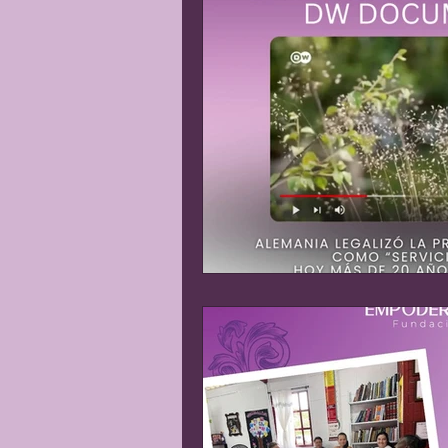
Matrimonio Infantil
Gene
Explotación sexual
Líder
Justicia Social
Revista