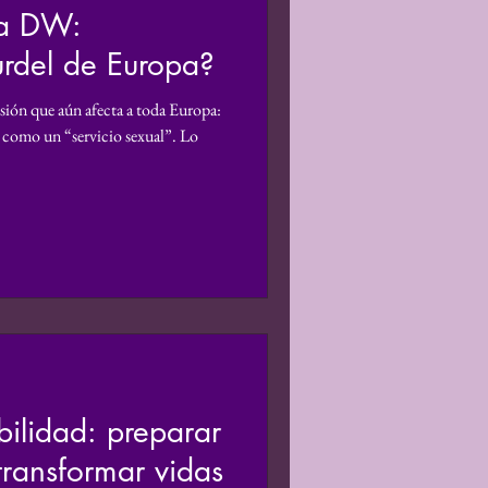
la DW:
e Género
urdel de Europa?
ión que aún afecta a toda Europa:
estigación
ió como un “servicio sexual”. Lo
ectiva de Género
bilidad: preparar
transformar vidas