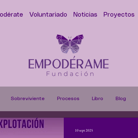
odérate
Voluntariado
Noticias
Proyectos
Sobreviviente
Procesos
Libro
Blog
s
Denuncias
Trata de Personas
Casos
H
10 sept 2025