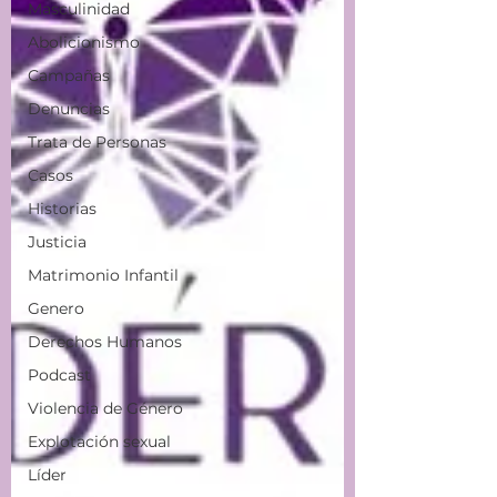
Masculinidad
Abolicionismo
Campañas
Denuncias
Trata de Personas
Casos
Historias
Justicia
Matrimonio Infantil
Genero
Derechos Humanos
Podcast
Violencia de Género
Explotación sexual
Líder