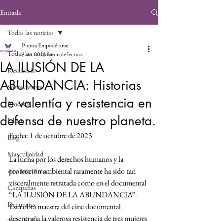
Entrada
Todas las noticias
Prensa Empodérame
Todas las noticias
3 oct 2023
2 min de lectura
LA ILUSIÓN DE LA
Resiliencia
ABUNDANCIA: Historias
Sobreviviente
de valentía y resistencia en
Procesos
defensa de nuestro planeta.
Libro
Fecha: 1 de octubre de 2023
Blog
Masculinidad
La lucha por los derechos humanos y la 
protección ambiental raramente ha sido tan 
Abolicionismo
visceralmente retratada como en el documental 
Campañas
“LA ILUSIÓN DE LA ABUNDANCIA”. 
Denuncias
Esta obra maestra del cine documental 
desentraña la valerosa resistencia de tres mujeres 