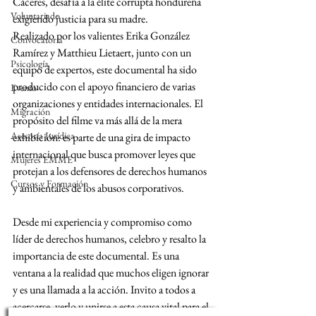
Cáceres, desafía a la élite corrupta hondureña 
Voluntariado
exigiendo justicia para su madre.
Realizado por los valientes Erika González 
Convocatoria
Ramírez y Matthieu Lietaert, junto con un 
Psicología
equipo de expertos, este documental ha sido 
producido con el apoyo financiero de varias 
Evento
organizaciones y entidades internacionales. El 
Migración
propósito del filme va más allá de la mera 
Asesoría Jurídica
exhibición: es parte de una gira de impacto 
internacional que busca promover leyes que 
Mujeres EMME
protejan a los defensores de derechos humanos 
Cursos y Formación
y ambientales de los abusos corporativos.
Desde mi experiencia y compromiso como 
líder de derechos humanos, celebro y resalto la 
importancia de este documental. Es una 
ventana a la realidad que muchos eligen ignorar 
y es una llamada a la acción. Invito a todos a 
acercarse, verlo y unirse a esta causa vital para el 