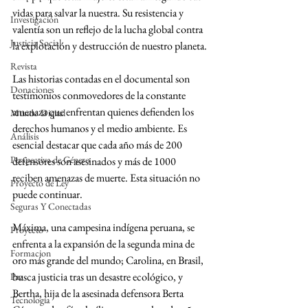
vidas para salvar la nuestra. Su resistencia y 
Investigación
valentía son un reflejo de la lucha global contra 
Justicia Social
la explotación y destrucción de nuestro planeta.
Revista
Las historias contadas en el documental son 
Donaciones
testimonios conmovedores de la constante 
amenaza que enfrentan quienes defienden los 
Mundo Digital
derechos humanos y el medio ambiente. Es 
Análisis
esencial destacar que cada año más de 200 
Perspectiva de Género
defensores son asesinados y más de 1000 
reciben amenazas de muerte. Esta situación no 
Proyecto de Ley
puede continuar.
Seguras Y Conectadas
Máxima, una campesina indígena peruana, se 
Proyecto
enfrenta a la expansión de la segunda mina de 
Formacion
oro más grande del mundo; Carolina, en Brasil, 
busca justicia tras un desastre ecológico, y 
Paz
Bertha, hija de la asesinada defensora Berta 
Tecnología