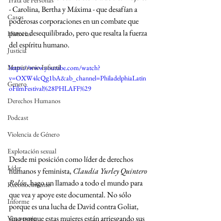
Trata de Personas
- Carolina, Bertha y Máxima - que desafían a 
Casos
poderosas corporaciones en un combate que 
parece desequilibrado, pero que resalta la fuerza 
Historias
del espíritu humano.
Justicia
Matrimonio Infantil
https://www.youtube.com/watch?
v=OXW4lcQg1bA&ab_channel=PhiladelphiaLatin
Genero
oFilmFestival%28PHLAFF%29
Derechos Humanos
Podcast
Violencia de Género
Explotación sexual
Desde mi posición como líder de derechos 
Líder
humanos y feminista, 
Claudia Yurley Quintero 
Rolón
, hago un llamado a todo el mundo para 
Reconocimiento
que vea y apoye este documental. No sólo 
Informe
porque es una lucha de David contra Goliat, 
sino porque estas mujeres están arriesgando sus 
Voz propia