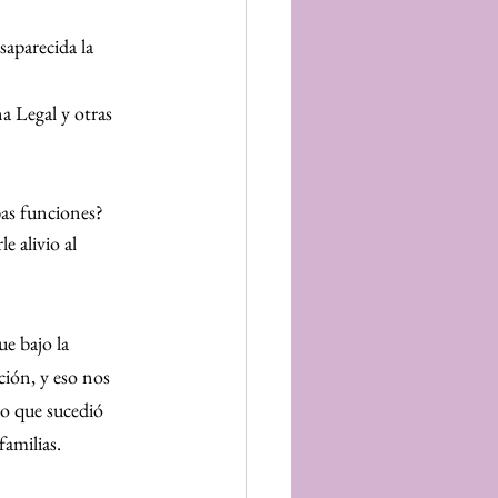
saparecida la 
a Legal y otras 
bas funciones?
e alivio al 
e bajo la 
ión, y eso nos 
lo que sucedió 
familias.