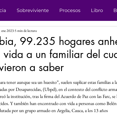
cia
Sobreviviente
Procesos
Libro
B
 ene 2023
5 min de lectura
onismo
Campañas
Denuncias
Trata d
bia, 99.235 hogares anh
 vida a un familiar del cu
sticia
Matrimonio Infantil
Genero
Der
vieron a saber
 Género
Explotación sexual
Líder
Reco
las.
a tener aunque sea un huesito”, suelen suplicar estas familias a 
das por Desaparecidas, (Ubpd), en el contexto del conflicto ar
Investigación
Justicia Social
Revista
ó la institución, tras la firma del Acuerdo de Paz con las Farc, s
cidos. Y también han encontrado con vida a personas como Belén
lutada por un grupo armado en Argelia, Cauca, a los 13 años
s
Perspectiva de Género