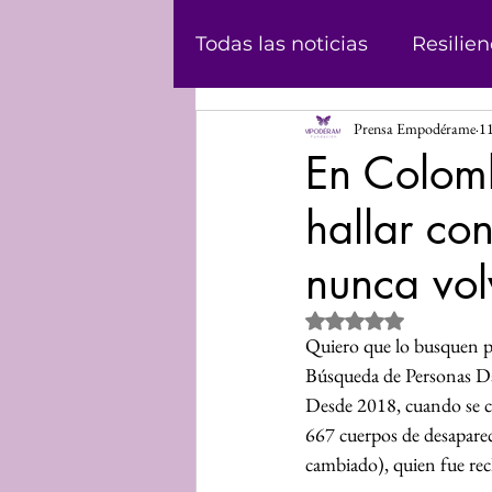
Todas las noticias
Resilien
Prensa Empodérame
11
Masculinidad
Abolici
En Colom
hallar con
Casos
Historias
Ju
nunca vol
Podcast
Violencia de
Obtuvo NaN de 5 estrel
Quiero que lo busquen par
Búsqueda de Personas Da
Informe
Voz propia
Desde 2018, cuando se cre
667 cuerpos de desapare
cambiado), quien fue rec
Mundo Digital
Análisi