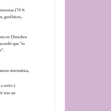
 personas (70 % 
, geofísicos, 
ista en Derechos 
ecordó que “es 
s”.
nera sistemática, 
a corto y 
r tras un 