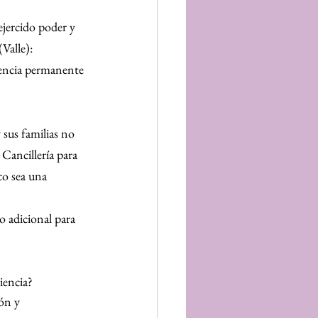
ejercido poder y 
Valle): 
sencia permanente 
sus familias no 
Cancillería para 
co sea una 
 adicional para 
iencia?
ón y 