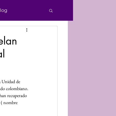
log
e Personas
elan
al
echos Humanos
nocimiento
la Unidad de 
mado colombiano.
Donaciones
e han recuperado 
 ( nombre 