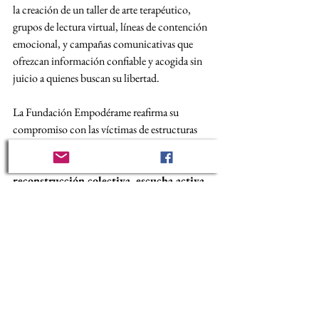
la creación de un taller de arte terapéutico, 
grupos de lectura virtual, líneas de contención 
emocional, y campañas comunicativas que 
ofrezcan información confiable y acogida sin 
juicio a quienes buscan su libertad.
La Fundación Empodérame reafirma su 
compromiso con las víctimas de estructuras 
coercitivas, ofreciendo no solo atención 
individual, sino también 
espacios de 
reconstrucción colectiva, escucha activa 
y acción psicosocial transformadora
. 
Frente a delitos tan complejos como la trata de 
personas con fines sectarios, creemos que la 
justicia también es emocional, comunitaria y 
política.
#Psicosocial
#Victimas
#TrataDePersonas
#DerechosHumanos
#SectasCoercitivas