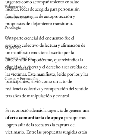
urgentes como acompañamiento en salud 
Voluntariado
mental, redes de acogida para personas sin 
familia, estrategias de autoprotección y 
Convocatoria
propuestas de alojamiento transitorio.
Psicología
Evento
Una parte esencial del encuentro fue el 
ejercicio colectivo de lectura y afirmación de 
Migración
un manifiesto emocional escrito por la 
Asesoría Jurídica
directora de Empodérame, que reivindica la 
dignidad, la fuerza y el derecho a ser creídas de 
Mujeres EMME
las víctimas. Este manifiesto, leído por los y las 
Cursos y Formación
participantes, sirvió como un acto de 
resiliencia colectiva y recuperación del sentido 
tras años de manipulación y control.
Se reconoció además la urgencia de generar una 
oferta comunitaria de apoyo
 para quienes 
logren salir de la secta tras la captura del 
victimario. Entre las propuestas surgidas están 