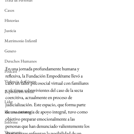
Trata de Personas
Casos
Historias
Justicia
Matrimonio Infantil
Genero
Derechos Humanos
En una jornada profundamente humana y 
Podcast
reflexiva, la Fundación Empodérame llevó a 
Violencia de Género
cabo un taller psicosocial virtual con familiares 
y víctimas sobrevivientes del caso de la secta 
Explotación sexual
coercitiva, actualmente en proceso de 
Líder
judicialización. Este espacio, que forma parte 
de una estrategia de apoyo integral, tuvo como 
Reconocimiento
objetivo preparar emocionalmente a las 
Informe
personas que han denunciado valientemente los 
Voz propia
abusos y que enfrentan la posibilidad de un 