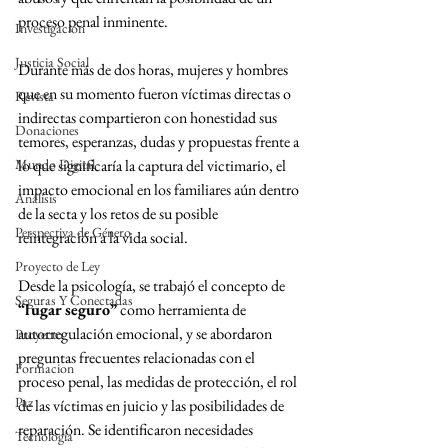
proceso penal inminente.
Investigación
Justicia Social
Durante más de dos horas, mujeres y hombres 
que en su momento fueron víctimas directas o 
Revista
indirectas compartieron con honestidad sus 
Donaciones
temores, esperanzas, dudas y propuestas frente a 
Mundo Digital
lo que significaría la captura del victimario, el 
impacto emocional en los familiares aún dentro 
Análisis
de la secta y los retos de su posible 
Perspectiva de Género
reintegración a la vida social.
Proyecto de Ley
Desde la psicología, se trabajó el concepto de 
Seguras Y Conectadas
“lugar seguro”
 como herramienta de 
autorregulación emocional, y se abordaron 
Proyecto
preguntas frecuentes relacionadas con el 
Formacion
proceso penal, las medidas de protección, el rol 
Paz
de las víctimas en juicio y las posibilidades de 
reparación. Se identificaron necesidades 
Tecnología