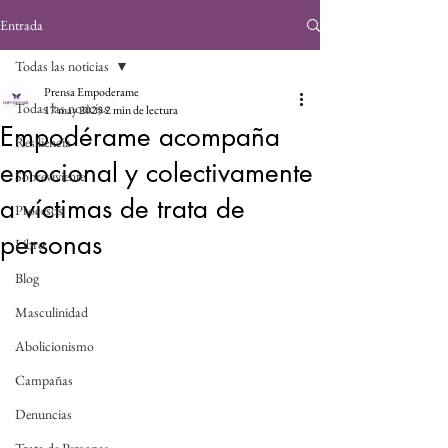
Entrada
Todas las noticias
Prensa Empoderame
Todas las noticias
17 may 2025
2 min de lectura
Empodérame acompaña
Resiliencia
emocional y colectivamente
Sobreviviente
a víctimas de trata de
Procesos
personas
Libro
Blog
Masculinidad
Abolicionismo
Campañas
Denuncias