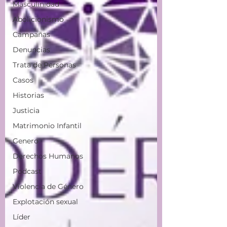
Masculinidad
Abolicionismo
Campañas
Denuncias
Trata de Personas
Casos
Historias
Justicia
Matrimonio Infantil
Genero
Derechos Humanos
Podcast
Violencia de Género
Explotación sexual
Líder