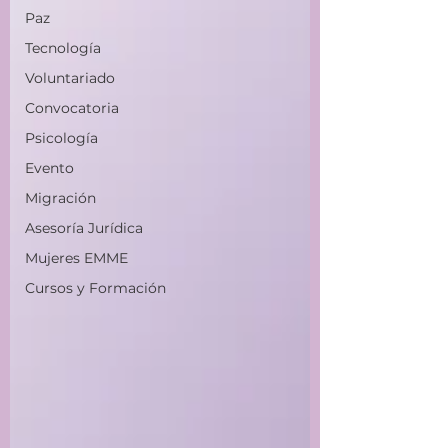
Paz
Tecnología
Voluntariado
Convocatoria
Psicología
Evento
Migración
Asesoría Jurídica
Mujeres EMME
Cursos y Formación