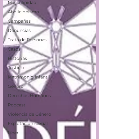
Masculinidad
Abolicionismo
Campañas
Denuncias
Trata de Personas
Casos
Historias
Justicia
Matrimonio Infantil
Genero
Derechos Humanos
Podcast
Violencia de Género
Explotación sexual
Líder