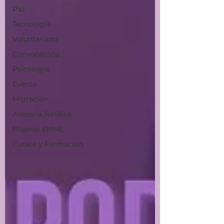
Paz
Tecnología
Voluntariado
Convocatoria
Psicología
Evento
Migración
Asesoría Jurídica
Mujeres EMME
Cursos y Formación