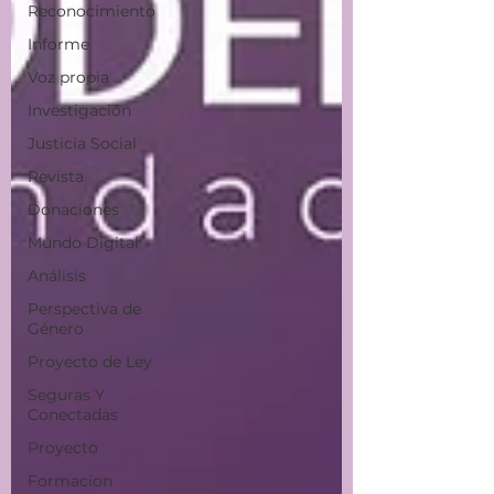
Reconocimiento
Informe
Voz propia
Investigación
Justicia Social
Revista
Donaciones
Mundo Digital
Análisis
Perspectiva de
Género
Proyecto de Ley
Seguras Y
Conectadas
Proyecto
Formacion