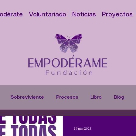
odérate
Voluntariado
Noticias
Proyectos
Sobreviviente
Procesos
Libro
Blog
s
Denuncias
Trata de Personas
Casos
H
19 mar 2025