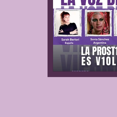
Matrimonio Infantil
Gene
Explotación sexual
Líder
Justicia Social
Revista