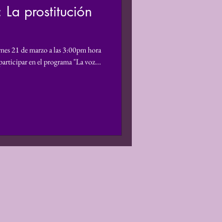
 La prostitución
e Género
ernes 21 de marzo a las 3:00pm hora
estigación
rticipar en el programa "La voz...
ectiva de Género