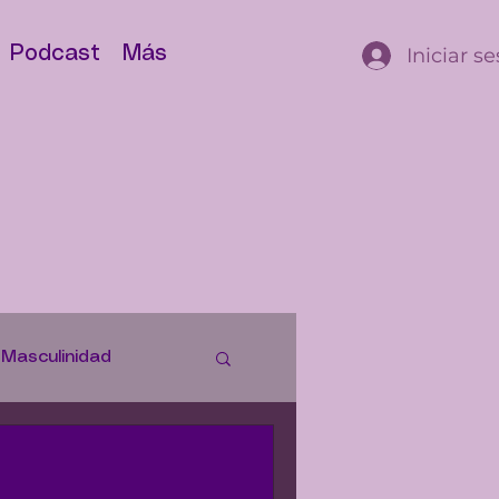
Iniciar s
Podcast
Más
Masculinidad
istorias
Justicia