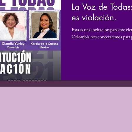
La Voz de Todas:
ro
Derechos Humanos
Podcast
Violencia d
es violación.
Esta es una invitación para este vi
Reconocimiento
Informe
Voz propia
Inv
Colombia nos conectaremos para pa
Donaciones
Mundo Digital
Análisis
Persp