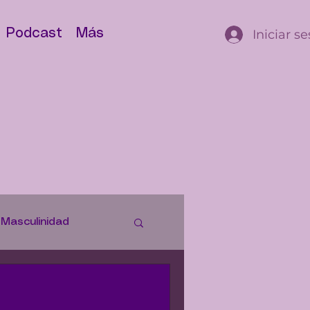
Iniciar s
Podcast
Más
Masculinidad
istorias
Justicia