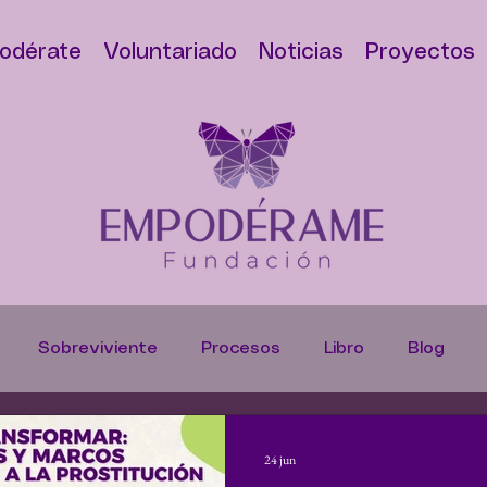
odérate
Voluntariado
Noticias
Proyectos
Sobreviviente
Procesos
Libro
Blog
s
Denuncias
Trata de Personas
Casos
H
24 jun