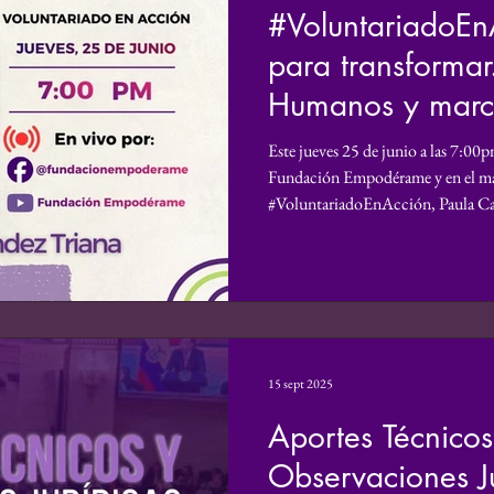
#VoluntariadoE
ro
Derechos Humanos
Podcast
Violencia d
para transformar
Humanos y marco
Reconocimiento
Informe
Voz propia
Inv
frente a la prosti
Este jueves 25 de junio a las 7:00pm
Fundación Empodérame y en el ma
#VoluntariadoEnAcción, Paula C
Donaciones
Mundo Digital
Análisis
Persp
con enfoque de género y defensor
experiencia profesional se ha dese
derechos fundamentales, especialm
vulnerabilidad, convencida de que 
transformar desigualdades y garant
15 sept 2025
Aportes Técnicos
Observaciones Ju