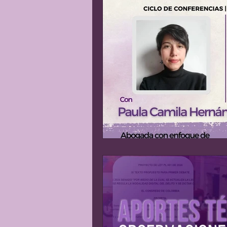
Matrimonio Infantil
Gene
Explotación sexual
Líder
Justicia Social
Revista