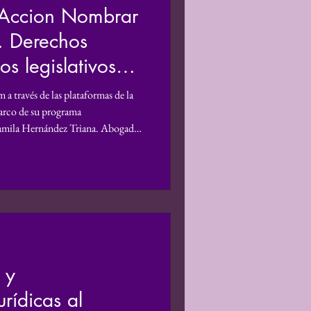
nAccion Nombrar
e Género
. Derechos
s legislativos
estigación
tución
 a través de las plataformas de la
rco de su programa
amila Hernández Triana. Abogada
ectiva de Género
a de derechos humanos, en cuya
mpeñado desde la protección de los
ente en contextos de
el derecho es una herramienta para
izar una
 y
rídicas al