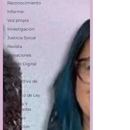
Reconocimiento
Informe
Voz propia
Investigación
Justicia Social
Revista
Donaciones
Mundo Digital
Análisis
Perspectiva de
Género
Proyecto de Ley
Seguras Y
Conectadas
Proyecto
Formacion