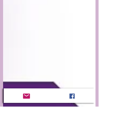
desde la Fundación Empodérame, extendemos la
invitación a la jornada única de 12 horas, que
reúne mujeres sobrevivientes, activistas, lideresas,
defensoras de derechos humanos, colectivas,
organizaciones sociales, profesionales del campo
psicosocial, educativo y jurídico, llevan a cabo
esta jornada titánica que aborda la explotación
sexual y la prostitución como una de las viole