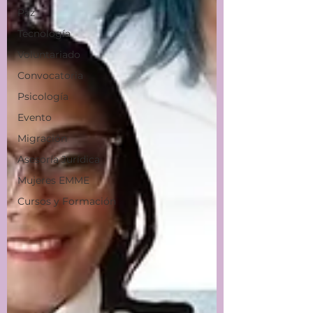
Paz
Tecnología
Voluntariado
Convocatoria
Psicología
Evento
Migración
Asesoría Jurídica
Mujeres EMME
Cursos y Formación