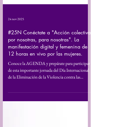
24 nov 2025
#25N Conéctate a "Acción colectiva
por nosotras, para nosotras". La
manifestación digital y femenina de
12 horas en vivo por las mujeres.
Conoce la AGENDA y prepárate para participar
de esta importante jornada del Día Internacional
de la Eliminación de la Violencia contra las
Mujeres , una manifestacion digital de las mujeres
activistas, sobrevivientes, organizaciones y
profesionales que trabajan arduamente a lo largo
del territorio, por la defensa de los derechos
humanos y la vida de muchas mujeres y niñas