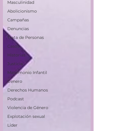
Masculinidad
Abolicionismo
Campañas
Denuncias
Trata de Personas
Casos
Historias
Justicia
Matrimonio Infantil
Genero
Derechos Humanos
Podcast
Violencia de Género
Explotación sexual
Líder