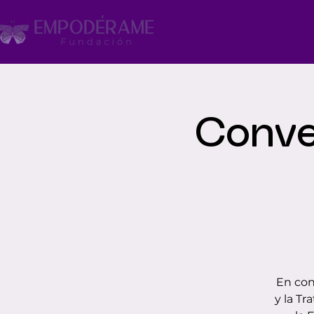
Nosotras
Emp
Conver
En con
y la T