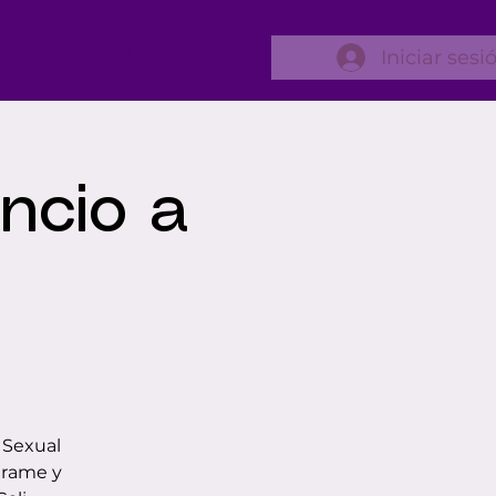
Podcast
Más
Iniciar sesi
encio a
 Sexual
érame y