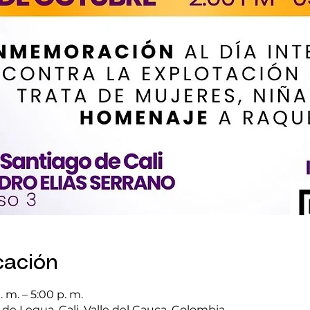
cación
 m. – 5:00 p. m.
o de Legua, Cali, Valle del Cauca, Colombia