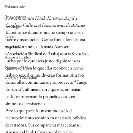
Voluntariado
Convocatoria
Foto: Amaranta Hank, Katerine Ángel y 
Carolina Calle en el lanzamiento de Astrasex
Psicología
Katerine fue durante mucho tiempo una voz 
Evento
fuerte y reconocida. Como fundadora de una 
asociación sindical llamada Astrasex 
Migración
(Asociación Sindical de Trabajadoras Sexuales), 
Asesoría Jurídica
luchó por lo que creía justo: dignidad para 
Mujeres EMME
quienes ejercen lo que ellas reconocen como 
trabajo sexual en sus diversas formas. A través 
Cursos y Formación
de sus ollas comunitarias y su proyecto “Fuego 
de barrio”, alimentaban a quienes no tenían 
nada, transformando pequeños actos en 
símbolos de resistencia.
Pero lo que parecía un camino hacia el 
reconocimiento terminó en una caída pública 
devastadora. Sus compañeras más cercanas, 
Amaranta Hank (Cuyo nombre real es 