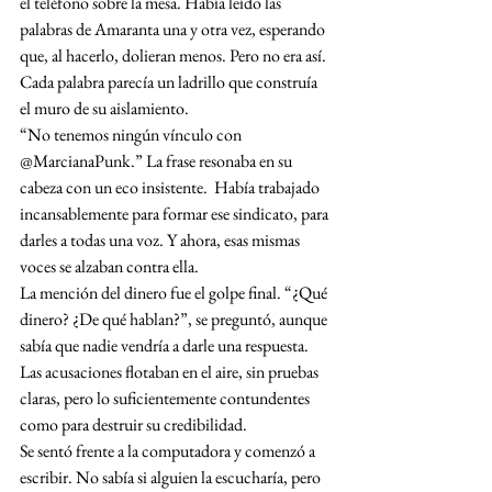
el teléfono sobre la mesa. Había leído las 
palabras de Amaranta una y otra vez, esperando 
que, al hacerlo, dolieran menos. Pero no era así. 
Cada palabra parecía un ladrillo que construía 
el muro de su aislamiento.
“No tenemos ningún vínculo con 
@MarcianaPunk.” La frase resonaba en su 
cabeza con un eco insistente.  Había trabajado 
incansablemente para formar ese sindicato, para 
darles a todas una voz. Y ahora, esas mismas 
voces se alzaban contra ella.
La mención del dinero fue el golpe final. “¿Qué 
dinero? ¿De qué hablan?”, se preguntó, aunque 
sabía que nadie vendría a darle una respuesta. 
Las acusaciones flotaban en el aire, sin pruebas 
claras, pero lo suficientemente contundentes 
como para destruir su credibilidad.
Se sentó frente a la computadora y comenzó a 
escribir. No sabía si alguien la escucharía, pero 