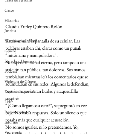
Trata de Personas
Casos
Historias
Claudia Yurley Quintero Rolón
Justicia
Katerine miró la pantalla de su celular. Las 
Matrimonio Infantil
palabras estaban ahí, claras como un puñal: 
Genero
“mitómana y manipuladora”.
Derechos Humanos
No esperaba lealtad eterna, pero tampoco una 
traición tan pública, tan dolorosa. Sus manos 
Podcast
temblaban mientras leía los comentarios que se 
Violencia de Género
acumulaban en sus redes. Algunos la defendían, 
pero la mayoría eran burlas y ataques.Ella 
Explotación sexual
suspiró:
Líder
“¿Cómo llegamos a esto?”, se preguntó en voz 
Reconocimiento
baja. No había respuesta. Solo un silencio que 
pesaba más que cualquier acusación.
Informe
No somos iguales, ni lo pretendemos. Yo, 
Voz propia