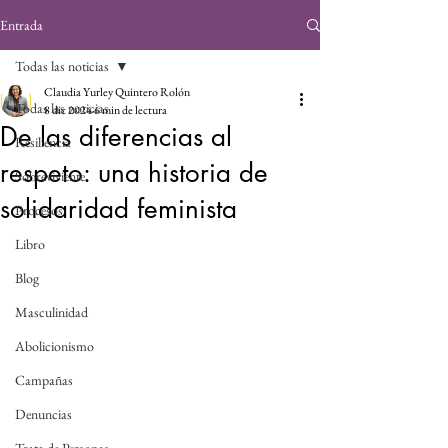
Entrada
Todas las noticias
Claudia Yurley Quintero Rolón
Todas las noticias
8 dic 2024
6 min de lectura
De las diferencias al
Resiliencia
respeto: una historia de
Sobreviviente
solidaridad feminista
Procesos
Libro
Blog
Masculinidad
Abolicionismo
Campañas
Denuncias