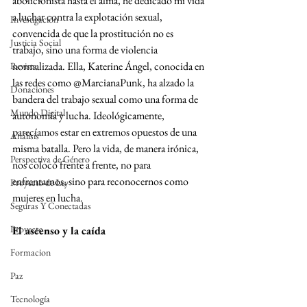
abolicionista hasta el alma, he dedicado mi vida 
a luchar contra la explotación sexual, 
Investigación
convencida de que la prostitución no es 
Justicia Social
trabajo, sino una forma de violencia 
normalizada. Ella, Katerine Ángel, conocida en 
Revista
las redes como @MarcianaPunk, ha alzado la 
Donaciones
bandera del trabajo sexual como una forma de 
Mundo Digital
autonomía y lucha. Ideológicamente, 
parecíamos estar en extremos opuestos de una 
Análisis
misma batalla. Pero la vida, de manera irónica, 
Perspectiva de Género
nos colocó frente a frente, no para 
enfrentarnos, sino para reconocernos como 
Proyecto de Ley
mujeres en lucha.
Seguras Y Conectadas
Proyecto
El ascenso y la caída
Formacion
Paz
Tecnología