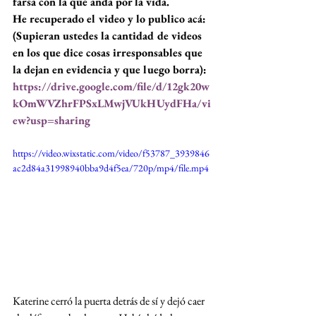
farsa con la que anda por la vida.
He recuperado el video y lo publico acá: 
(Supieran ustedes la cantidad de videos 
en los que dice cosas irresponsables que 
la dejan en evidencia y que luego borra):
https://drive.google.com/file/d/12gk20w
kOmWVZhrFPSxLMwjVUkHUydFHa/vi
ew?usp=sharing
https://video.wixstatic.com/video/f53787_3939846
ac2d84a31998940bba9d4f5ea/720p/mp4/file.mp4
Katerine cerró la puerta detrás de sí y dejó caer 