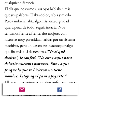
cualquier diferencia.
El día que nos vimos, sus ojos hablaban más 
que sus palabras. Había dolor, rabia y miedo. 
Pero también había algo más: una dignidad 
que, a pesar de todo, seguía intacta. Nos 
sentamos frente a frente, dos mujeres con 
historias muy parecidas, heridas por un sistema 
machista, pero unidas en ese instante por algo 
que iba más allá de nosotras.
"No sé qué 
decirte", le confesé. "No estoy aquí para 
debatir nuestras posturas. Estoy aquí 
porque lo que te hicieron no tiene 
nombre. Estoy aquí para apoyarte."
Ella me miró, primero con desconfianza, luego 
con un destello de algo que parecía esperanza. 
"Gracias",
 murmuró. Y en ese momento 
entendí que no se trataba de estar de acuerdo, 
sino de reconocernos en nuestra 
humanidad.Juntas, trazamos un plan para 