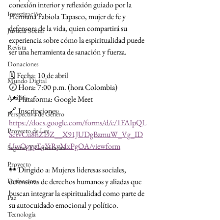
conexión interior y reflexión guiado por la 
Investigación
Hermana Fabiola Tapasco, mujer de fe y 
defensora de la vida, quien compartirá su 
Justicia Social
experiencia sobre cómo la espiritualidad puede 
Revista
ser una herramienta de sanación y fuerza.
Donaciones
🗓 Fecha: 10 de abril  
Mundo Digital
🕖 Hora: 7:00 p.m. (hora Colombia)  
Análisis
📍 Plataforma: Google Meet  
🔗 Inscripciones: 
Perspectiva de Género
https://docs.google.com/forms/d/e/1FAIpQL
Proyecto de Ley
SctvCu8hZDZ__X91JUDgBzmuW_Vg_ID
UwOggpEgYtRyMxPgOA/viewform
Seguras Y Conectadas
Proyecto
👭 Dirigido a: Mujeres lideresas sociales, 
Formacion
defensoras de derechos humanos y aliadas que 
buscan integrar la espiritualidad como parte de 
Paz
su autocuidado emocional y político.
Tecnología