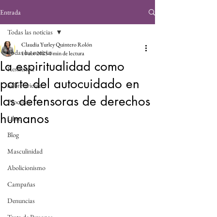
Entrada
Todas las noticias
Claudia Yurley Quintero Rolón
Todas las noticias
10 abr 2025
1 min de lectura
La espiritualidad como
Resiliencia
parte del autocuidado en
Sobreviviente
las defensoras de derechos
Procesos
humanos
Libro
Blog
Masculinidad
Abolicionismo
Campañas
Denuncias