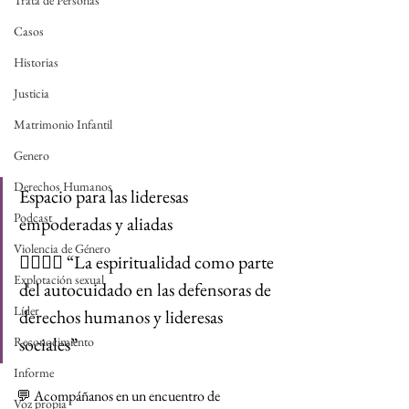
Trata de Personas
Casos
Historias
Justicia
Matrimonio Infantil
Genero
Derechos Humanos
Espacio para las lideresas 
Podcast
empoderadas y aliadas  
Violencia de Género
🧘🏿‍♀️✨ “La espiritualidad como parte 
Explotación sexual
del autocuidado en las defensoras de 
Líder
derechos humanos y lideresas 
sociales”
Reconocimiento
Informe
💬 Acompáñanos en un encuentro de 
Voz propia