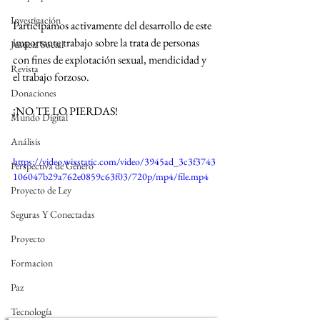
Investigación
Participamos activamente del desarrollo de este 
importante trabajo sobre la trata de personas 
Justicia Social
con fines de explotación sexual, mendicidad y 
Revista
el trabajo forzoso. 
Donaciones
¡NO TE LO PIERDAS!
Mundo Digital
Análisis
https://video.wixstatic.com/video/3945ad_3c3f3743
Perspectiva de Género
106047b29a762e0859c63f03/720p/mp4/file.mp4
Proyecto de Ley
Seguras Y Conectadas
Proyecto
Formacion
Paz
Tecnología