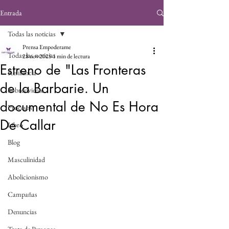
Entrada
Todas las noticias
Prensa Empoderame
Todas las noticias
28 nov 2025
1 min de lectura
Estreno de "Las Fronteras
Resiliencia
de la Barbarie. Un
Sobreviviente
documental de No Es Hora
Procesos
De Callar
Libro
Blog
Masculinidad
Abolicionismo
Campañas
Denuncias