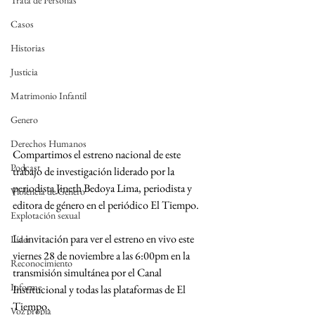
Trata de Personas
Casos
Historias
Justicia
Matrimonio Infantil
Genero
Derechos Humanos
Compartimos el estreno nacional de este 
Podcast
trabajo de investigación liderado por la 
periodista Jineth Bedoya Lima, periodista y 
Violencia de Género
editora de género en el periódico El Tiempo. 
Explotación sexual
La invitación para ver el estreno en vivo este 
Líder
viernes 28 de noviembre a las 6:00pm en la 
Reconocimiento
transmisión simultánea por el Canal 
Informe
Institucional y todas las plataformas de El 
Tiempo. 
Voz propia