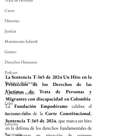
Trata de Personas
Casos
Historias
Justicia
Matrimonio Infantil
Genero
Derechos Humanos
Podcast
La Sentencia T-365 de 2024 Un Hito en la 
Violencia de Género
Protección de los Derechos de las 
Víctimas de Trata de Personas y 
Explotación sexual
Migrantes con discapacidad en Colombia
Líder
La 
Fundación Empodérame
 celebra el 
reciente fallo de la 
Corte Constitucional
, 
Reconocimiento
Sentencia T-365 de 2024
, que marca un hito 
Informe
en la defensa de los derechos fundamentales de 
Voz propia
las personas en situación de extrema 