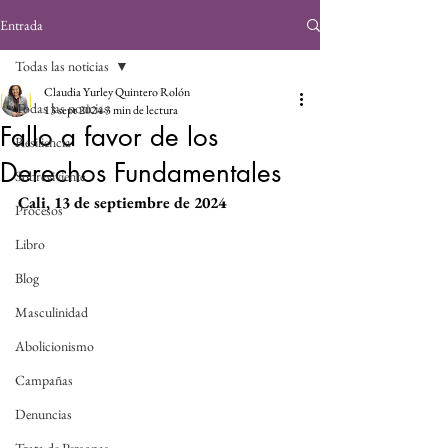
Entrada
Todas las noticias
Claudia Yurley Quintero Rolón
Todas las noticias
13 sept 2024
3 min de lectura
Fallo a favor de los
Resiliencia
Derechos Fundamentales
Sobreviviente
Cali, 13 de septiembre de 2024
Procesos
Libro
Blog
Masculinidad
Abolicionismo
Campañas
Denuncias