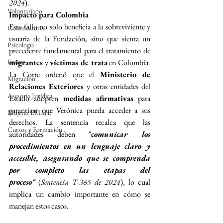
2024
).
Voluntariado
Impacto para Colombia
Este fallo no solo beneficia a la sobreviviente y 
Convocatoria
usuaria de la Fundación, sino que sienta un 
Psicología
precedente fundamental para el tratamiento de 
migrantes
 y 
víctimas de trata
 en Colombia. 
Evento
La Corte ordenó que el 
Ministerio de 
Migración
Relaciones Exteriores
 y otras entidades del 
Asesoría Jurídica
Estado adopten 
medidas afirmativas
 para 
garantizar que Verónica pueda acceder a sus 
Mujeres EMME
derechos. La sentencia recalca que las 
Cursos y Formación
autoridades deben "
comunicar los 
procedimientos en un lenguaje claro y 
accesible, asegurando que se comprenda 
por completo las etapas del 
proceso"
 (
Sentencia T-365 de 2024
), lo cual 
implica un cambio importante en cómo se 
manejan estos casos.