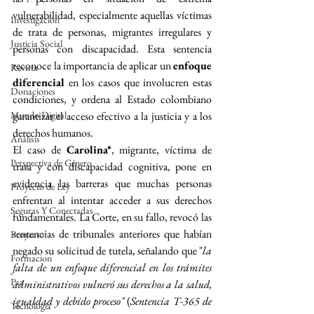
vulnerabilidad, especialmente aquellas víctimas 
Investigación
de trata de personas, migrantes irregulares y 
Justicia Social
personas con discapacidad. Esta sentencia 
reconoce la importancia de aplicar un 
enfoque 
Revista
diferencial
 en los casos que involucren estas 
Donaciones
condiciones, y ordena al Estado colombiano 
garantizar el acceso efectivo a la justicia y a los 
Mundo Digital
derechos humanos.
Análisis
El caso de 
Carolina*
, migrante, víctima de 
Perspectiva de Género
trata y con discapacidad cognitiva, pone en 
evidencia las barreras que muchas personas 
Proyecto de Ley
enfrentan al intentar acceder a sus derechos 
Seguras Y Conectadas
fundamentales. La Corte, en su fallo, revocó las 
sentencias de tribunales anteriores que habían 
Proyecto
negado su solicitud de tutela, señalando que "
la 
Formacion
falta de un enfoque diferencial en los trámites 
Paz
administrativos vulneró sus derechos a la salud, 
igualdad y debido proceso"
 (
Sentencia T-365 de 
Tecnología