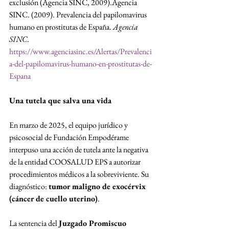
exclusión (Agencia SINC, 2009).Agencia 
SINC. (2009). Prevalencia del papilomavirus 
humano en prostitutas de España. 
Agencia 
SINC
. 
https://www.agenciasinc.es/Alertas/Prevalenci
a-del-papilomavirus-humano-en-prostitutas-de-
Espana
Una tutela que salva una vida
En marzo de 2025, el equipo jurídico y 
psicosocial de Fundación Empodérame 
interpuso una acción de tutela ante la negativa 
de la entidad COOSALUD EPS a autorizar 
procedimientos médicos a la sobreviviente. Su 
diagnóstico: 
tumor maligno de exocérvix 
(cáncer de cuello uterino)
.
La sentencia del 
Juzgado Promiscuo 