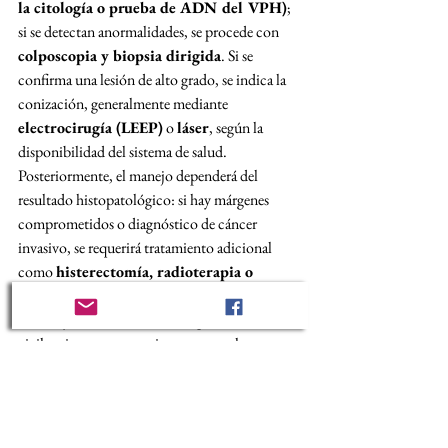
la citología o prueba de ADN del VPH)
; 
si se detectan anormalidades, se procede con 
colposcopia y biopsia dirigida
. Si se 
confirma una lesión de alto grado, se indica la 
conización, generalmente mediante 
electrocirugía (LEEP)
 o 
láser
, según la 
disponibilidad del sistema de salud. 
Posteriormente, el manejo dependerá del 
resultado histopatológico: si hay márgenes 
comprometidos o diagnóstico de cáncer 
invasivo, se requerirá tratamiento adicional 
como 
histerectomía, radioterapia o 
quimioterapia
, dependiendo del estadio 
clínico y las condiciones de la paciente. La 
vigilancia postoperatoria con controles 
periódicos es crucial para evitar la progresión o 
recurrencia de la enfermedad.
Testimonios que no se olvidan