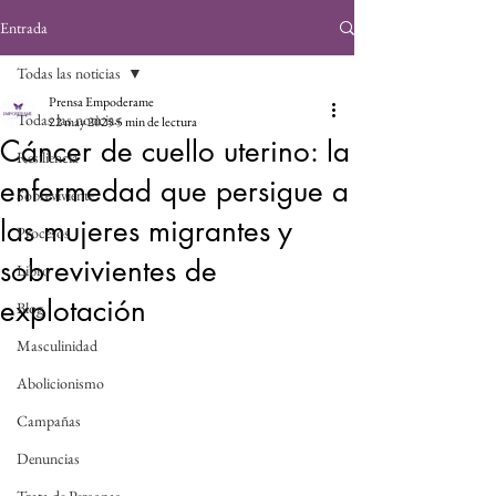
Entrada
Todas las noticias
Prensa Empoderame
Todas las noticias
22 may 2025
5 min de lectura
Cáncer de cuello uterino: la
Resiliencia
enfermedad que persigue a
Sobreviviente
las mujeres migrantes y
Procesos
sobrevivientes de
Libro
explotación
Blog
Masculinidad
Abolicionismo
Campañas
Denuncias