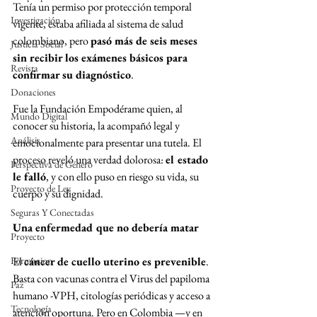
Tenía un permiso por protección temporal 
Investigación
vigente, estaba afiliada al sistema de salud 
colombiano, pero 
pasó más de seis meses 
Justicia Social
sin recibir los exámenes básicos para 
Revista
confirmar su diagnóstico
.
Donaciones
Fue la Fundación Empodérame quien, al 
Mundo Digital
conocer su historia, la acompañó legal y 
Análisis
emocionalmente para presentar una tutela. El 
proceso reveló una verdad dolorosa: 
el estado 
Perspectiva de Género
le falló
, y con ello puso en riesgo su vida, su 
Proyecto de Ley
cuerpo y su dignidad.
Seguras Y Conectadas
Una enfermedad que no debería matar
Proyecto
Formacion
El 
cáncer de cuello uterino es prevenible
. 
Basta con vacunas contra el Virus del papiloma 
Paz
humano -VPH, citologías periódicas y acceso a 
Tecnología
atención oportuna. Pero en Colombia —y en 