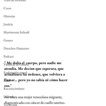
Trata de Personas
Casos
Historias
Justicia
Matrimonio Infantil
Genero
Derechos Humanos
Podcast
" Me dolía el cuerpo, pero nadie me 
Violencia de Género
atendía. Me decían que esperara, que 
Explotación sexual
actualizara las órdenes, que volviera a 
llamar... pero yo no sabía ni cómo hacer 
Líder
eso."
Reconocimiento
Informe
Así relata una mujer venezolana migrante, 
diagnosticada con cáncer de cuello uterino. 
Voz propia