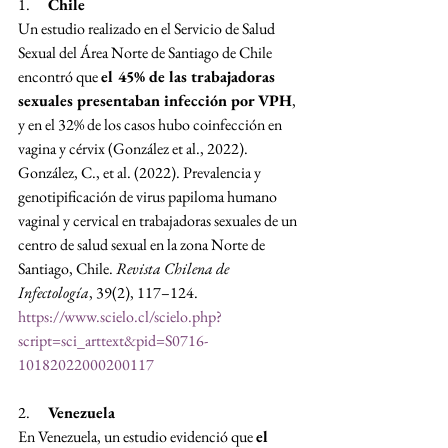
1.      
Chile
Un estudio realizado en el Servicio de Salud 
Sexual del Área Norte de Santiago de Chile 
encontró que 
el 45% de las trabajadoras 
sexuales presentaban infección por VPH
, 
y en el 32% de los casos hubo coinfección en 
vagina y cérvix (González et al., 2022).
González, C., et al. (2022). Prevalencia y 
genotipificación de virus papiloma humano 
vaginal y cervical en trabajadoras sexuales de un 
centro de salud sexual en la zona Norte de 
Santiago, Chile. 
Revista Chilena de 
Infectología
, 39(2), 117–124. 
https://www.scielo.cl/scielo.php?
script=sci_arttext&pid=S0716-
10182022000200117
2.      
Venezuela
En Venezuela, un estudio evidenció que 
el 