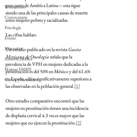
gran parte de América Latina— esta sigue 
Voluntariado
siendo una de las principales causas de muerte 
Convocatoria
entre mujeres pobres y racializadas.
Psicología
Las cifras hablan:
Evento
Migración
Un estudio publicado en la revista 
Gaceta 
Mexicana de Oncología
 señala que la 
Asesoría Jurídica
prevalencia de VPH en mujeres dedicadas a la 
Mujeres EMME
prostitución es del 50% en México y del 61.6% 
en España, cifras significativamente superiores a 
Cursos y Formación
las observadas en la población general.
[1]
Otro estudio comparativo encontró que las 
mujeres en prostitución tienen una incidencia 
de displasia cervical 4.3 veces mayor que las 
mujeres que no ejercen la prostitución.
[2]