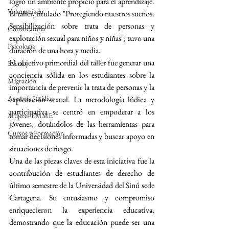
logró un ambiente propicio para el aprendizaje. 
Voluntariado
El taller, titulado "Protegiendo nuestros sueños: 
Sensibilización sobre trata de personas y 
Convocatoria
explotación sexual para niños y niñas", tuvo una 
Psicología
duración de una hora y media.
El objetivo primordial del taller fue generar una 
Evento
conciencia sólida en los estudiantes sobre la 
Migración
importancia de prevenir la trata de personas y la 
Asesoría Jurídica
explotación sexual. La metodología lúdica y 
participativa se centró en empoderar a los 
Mujeres EMME
jóvenes, dotándolos de las herramientas para 
Cursos y Formación
tomar decisiones informadas y buscar apoyo en 
situaciones de riesgo.
Una de las piezas claves de esta iniciativa fue la 
contribución de estudiantes de derecho de 
último semestre de la Universidad del Sinú sede 
Cartagena. Su entusiasmo y compromiso 
enriquecieron la experiencia educativa, 
demostrando que la educación puede ser una 