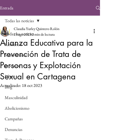
Entrada
Todas las noticias
Claudia Yurley Quintero Rolón
Todas las noticias
25 ago 2023
2 min de lectura
Alianza Educativa para la
Resiliencia
Prevención de Trata de
Sobreviviente
Personas y Explotación
Procesos
Sexual en Cartagena
Libro
Actualizado:
18 oct 2023
Blog
Masculinidad
Abolicionismo
Campañas
Denuncias