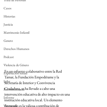
Trata de Personas
Casos
Historias
Justicia
Matrimonio Infantil
Genero
Derechos Humanos
Podcast
Violencia de Género
En un esfuerzo colaborativo entre la Red 
Explotación sexual
Tamar, la Fundación Empodérame y la 
Líder
Secretaría de Interior y Convivencia 
Ciudadana, se ha llevado a cabo una 
Reconocimiento
intervención educativa de alto impacto en una 
Informe
institución educativa local. Un elemento 
destacado es la valiosa contribución de 
Voz propia