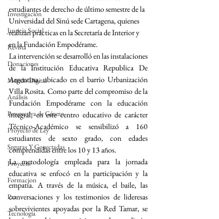
estudiantes de derecho de último semestre de la 
Investigación
Universidad del Sinú sede Cartagena, quienes 
Justicia Social
realizan prácticas en la Secretaría de Interior y 
en la Fundación Empodérame.
Revista
La intervención se desarrolló en las instalaciones 
Donaciones
de la Institución Educativa Republica De 
Argentina, ubicado en el barrio Urbanización 
Mundo Digital
Villa Rosita. Como parte del compromiso de la 
Análisis
Fundación Empodérame con la educación 
Perspectiva de Género
integral, en este centro educativo de carácter 
Técnico-Académico se sensibilizó a 160 
Proyecto de Ley
estudiantes de sexto grado, con edades 
Seguras Y Conectadas
comprendidas entre los 10 y 13 años.
La metodología empleada para la jornada 
Proyecto
educativa se enfocó en la participación y la 
Formacion
empatía. A través de la música, el baile, las 
conversaciones y los testimonios de lideresas 
Paz
sobrevivientes apoyadas por la Red Tamar, se 
Tecnología