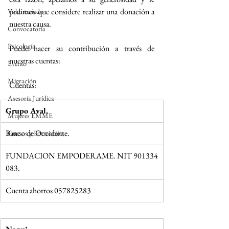
pedimos que considere realizar una donación a 
Voluntariado
nuestra causa.
Convocatoria
Psicología
Puede hacer su contribución a través de 
nuestras cuentas:
Evento
Migración
Cuentas:
Asesoría Jurídica
Grupo Aval.
Mujeres EMME
Banco de Occidente.
Cursos y Formación
FUNDACION EMPODERAME. NIT 901334
083.
Cuenta ahorros 057825283