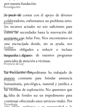
por nuestra fundación.
Investigación
A pesar de contar con el apoyo de diversos 
Justicia Social
colaboradores, enfrentamos un problema serio: 
Revista
los recursos actuales no son suficientes para 
Donaciones
cubrir las necesidades hasta la renovación del 
convenio con Atlas Free. Nos encontramos en 
Mundo Digital
una encrucijada donde, sin su ayuda, nos 
Análisis
veremos obligados a reducir o incluso 
suspender algunos de nuestros programas 
Perspectiva de Género
esenciales de atención a víctimas.
Proyecto de Ley
Seguras Y Conectadas
La Fundación Empodérame ha trabajado de 
manera constante para brindar asistencia 
Proyecto
humanitaria, psicológica, material y jurídica a 
Formacion
las víctimas de explotación. No queremos que 
la falta de fondos sea un impedimento para 
Paz
continuar ofreciendo estos servicios vitales. Por 
Tecnología
esta razón, apelamos a su generosidad y le 