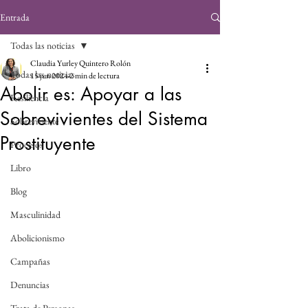
Entrada
Todas las noticias
Claudia Yurley Quintero Rolón
Todas las noticias
15 jun 2024
2 min de lectura
Abolir es: Apoyar a las
Resiliencia
Sobrevivientes del Sistema
Sobreviviente
Prostituyente
Procesos
Libro
Blog
Masculinidad
Abolicionismo
Campañas
Denuncias