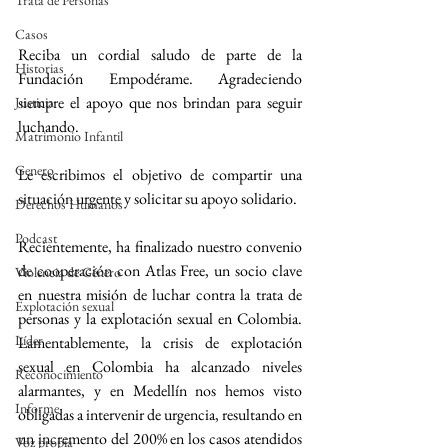
Trata de Personas
Casos
Reciba un cordial saludo de parte de la 
Historias
Fundación Empodérame. Agradeciendo 
siempre el apoyo que nos brindan para seguir 
Justicia
luchando.
Matrimonio Infantil
Genero
Le escribimos el objetivo de compartir una 
situación urgente y solicitar su apoyo solidario.
Derechos Humanos
Podcast
Recientemente, ha finalizado nuestro convenio 
de cooperación con Atlas Free, un socio clave 
Violencia de Género
en nuestra misión de luchar contra la trata de 
Explotación sexual
personas y la explotación sexual en Colombia. 
Líder
Lamentablemente, la crisis de explotación 
sexual en Colombia ha alcanzado niveles 
Reconocimiento
alarmantes, y en Medellín nos hemos visto 
Informe
obligadas a intervenir de urgencia, resultando en 
un incremento del 200% en los casos atendidos 
Voz propia