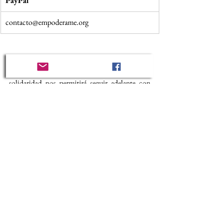
PayPal
contacto@empoderame.org
Cada donación, por pequeña que sea, representa 
esperanza para las mujeres que atendemos.  Su 
solidaridad nos permitirá seguir adelante con 
nuestra misión y garantizar que ninguna víctima 
quede sin apoyo.
Agradecemos de antemano su generosidad y 
comprensión. Quedamos a su disposición para 
cualquier información adicional que necesite y 
para coordinar cualquier tipo de colaboración 
que considere posible.
Atentamente,