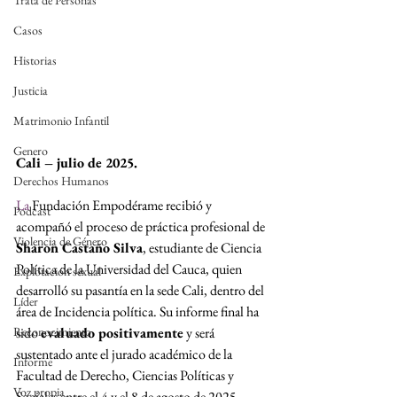
Trata de Personas
Casos
Historias
Justicia
Matrimonio Infantil
Genero
Cali – julio de 2025.
Derechos Humanos
La
 Fundación Empodérame recibió y 
Podcast
acompañó el proceso de práctica profesional de 
Violencia de Género
Sharon Castaño Silva
, estudiante de Ciencia 
Política de la Universidad del Cauca, quien 
Explotación sexual
desarrolló su pasantía en la sede Cali, dentro del 
Líder
área de Incidencia política. Su informe final ha 
Reconocimiento
sido 
evaluado positivamente
 y será 
sustentado ante el jurado académico de la 
Informe
Facultad de Derecho, Ciencias Políticas y 
Voz propia
Sociales entre el 4 y el 8 de agosto de 2025.