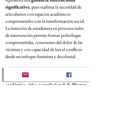
significativa
, pues reafirma la necesidad de 
articularnos con espacios académicos 
comprometidos con la transformación social. 
La inserción de estudiantes en procesos reales 
de intervención permite formar politólogas 
comprometidas, conscientes del dolor de las 
víctimas y con capacidad de leer el conflicto 
desde un enfoque feminista y decolonial.
Desde la Fundación Empodérame 
reconocemos y agradecemos la calidad 
académica, ética y profesional de Sharon
, 
así como su claridad política frente a las causas 
que defendemos como organización feminista, 
antirracista y comprometida con los derechos 
humanos.
Agradecemos especialmente a la 
Universidad 