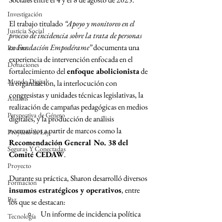
Investigación
El trabajo titulado 
“Apoyo y monitoreo en el 
Justicia Social
proceso de incidencia sobre la trata de personas 
en Fundación Empodérame”
 documenta una 
Revista
experiencia de intervención enfocada en el 
Donaciones
fortalecimiento del 
enfoque abolicionista
 de 
Mundo Digital
la organización, la interlocución con 
congresistas y unidades técnicas legislativas, la 
Análisis
realización de campañas pedagógicas en medios 
Perspectiva de Género
digitales, y la producción de análisis 
normativos a partir de marcos como la 
Proyecto de Ley
Recomendación General No. 38 del 
Seguras Y Conectadas
Comité CEDAW
.
Proyecto
Durante su práctica, Sharon desarrolló diversos 
Formacion
insumos estratégicos y operativos
, entre 
Paz
los que se destacan:
Un informe de incidencia política 
Tecnología