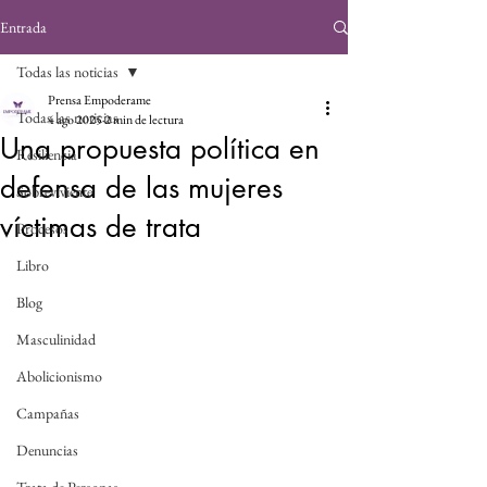
Entrada
Todas las noticias
Prensa Empoderame
Todas las noticias
4 ago 2025
2 min de lectura
Una propuesta política en
Resiliencia
defensa de las mujeres
Sobreviviente
víctimas de trata
Procesos
Libro
Blog
Masculinidad
Abolicionismo
Campañas
Denuncias