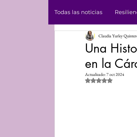
Todas las noticias
Resilien
Claudia Yurley Quinte
Masculinidad
Abolici
Una Histo
en la Cár
Casos
Historias
Ju
Actualizado:
7 oct 2024
Obtuvo NaN de 5 estrel
Podcast
Violencia de
Informe
Voz propia
Mundo Digital
Análisi