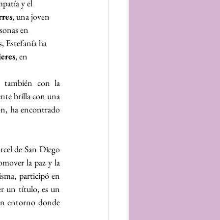
patía y el 
rres
, una joven 
rsonas en 
, Estefanía ha 
eres
, en 
 también con la 
nte brilla con una 
ón, ha encontrado 
árcel de San Diego 
mover la paz y la 
sma, participó en 
r un título, es un 
 un entorno donde 