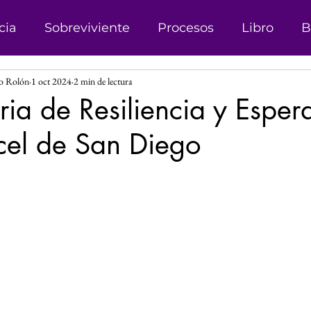
cia
Sobreviviente
Procesos
Libro
B
ro Rolón
1 oct 2024
2 min de lectura
onismo
Campañas
Denuncias
Trata d
ria de Resiliencia y Espe
cel de San Diego
sticia
Matrimonio Infantil
Genero
Der
las.
 Género
Explotación sexual
Líder
Reco
Investigación
Justicia Social
Revista
s
Perspectiva de Género