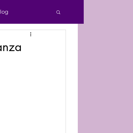
log
e Personas
ranza
echos Humanos
nocimiento
Donaciones