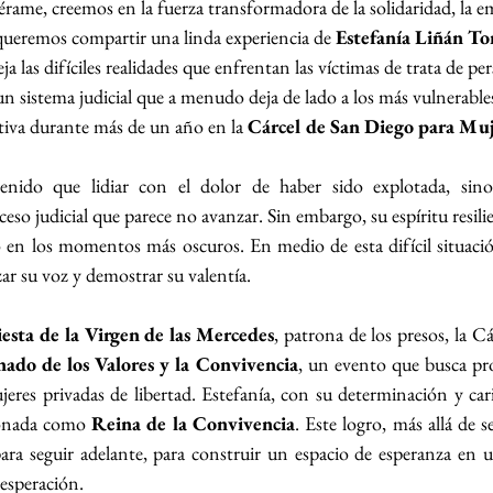
me, creemos en la fuerza transformadora de la solidaridad, la em
eremos compartir una linda experiencia de 
Estefanía Liñán To
ja las difíciles realidades que enfrentan las víctimas de trata de pe
 sistema judicial que a menudo deja de lado a los más vulnerables
tiva durante más de un año en la 
Cárcel de San Diego para Muj
enido que lidiar con el dolor de haber sido explotada, sino
so judicial que parece no avanzar. Sin embargo, su espíritu resilie
o en los momentos más oscuros. En medio de esta difícil situaci
ar su voz y demostrar su valentía.
iesta de la Virgen de las Mercedes
, patrona de los presos, la C
nado de los Valores y la Convivencia
, un evento que busca pro
jeres privadas de libertad. Estefanía, con su determinación y cari
ronada como 
Reina de la Convivencia
. Este logro, más allá de se
para seguir adelante, para construir un espacio de esperanza en
sesperación.