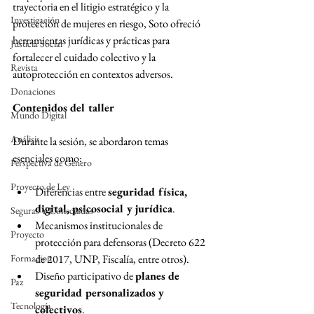
trayectoria en el litigio estratégico y la 
Investigación
protección de mujeres en riesgo, Soto ofreció 
herramientas jurídicas y prácticas para 
Justicia Social
fortalecer el cuidado colectivo y la 
Revista
autoprotección en contextos adversos.
Donaciones
Contenidos del taller
Mundo Digital
Análisis
Durante la sesión, se abordaron temas 
esenciales como:
Perspectiva de Género
Proyecto de Ley
Diferencias entre 
seguridad física, 
digital, psicosocial y jurídica
.
Seguras Y Conectadas
Mecanismos institucionales de 
Proyecto
protección para defensoras (Decreto 622 
Formacion
de 2017, UNP, Fiscalía, entre otros).
Diseño participativo de 
planes de 
Paz
seguridad personalizados y 
Tecnología
colectivos
.