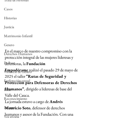
Trata de Personas
Casos
Historias
Justicia
Matrimonio Infantil
Genero
En el marco de nuestro compromiso con la 
Derechos Humanos
protección integral de las mujeres lideresas y 
Podcast
defensoras, la 
Fundación 
Empodérame
 realizó el pasado 29 de mayo de 
Violencia de Género
2025 el taller 
“Rutas de Seguridad y 
Explotación sexual
Protección para Defensoras de Derechos 
Humanos”
, dirigido a lideresas de base del 
Líder
Valle del Cauca.
Reconocimiento
La jornada estuvo a cargo de 
Andrés 
Informe
Mauricio Soto
, defensor de derechos 
humanos y asesor de la Fundación. Con una 
Voz propia