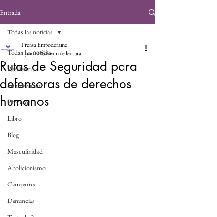
Entrada
Todas las noticias
Prensa Empoderame
Todas las noticias
1 jun 2025
2 min de lectura
Rutas de Seguridad para
Resiliencia
defensoras de derechos
Sobreviviente
humanos
Procesos
Libro
Blog
Masculinidad
Abolicionismo
Campañas
Denuncias