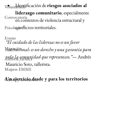
Identificación de 
riesgos asociados al 
Voluntariado
liderazgo comunitario
, especialmente 
Convocatoria
en contextos de violencia estructural y 
conflictos territoriales.
Psicología
Evento
“El cuidado de las lideresas no es un favor 
Migración
institucional: es un derecho y una garantía para 
toda la comunidad que representan.”
— Andrés 
Asesoría Jurídica
Mauricio Soto, tallerista.
Mujeres EMME
Un ejercicio desde y para los territorios
Cursos y Formación