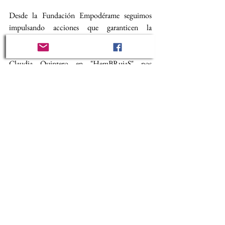
Desde la Fundación Empodérame seguimos 
impulsando acciones que garanticen la 
protección y el empoderamiento de las mujeres. 
La visibilización de historias como la de 
Claudia Quintero en "HemBRujaS" nos 
reafirma en nuestra misión de seguir 
transformando realidades a través del activismo, 
la educación y la incidencia política.