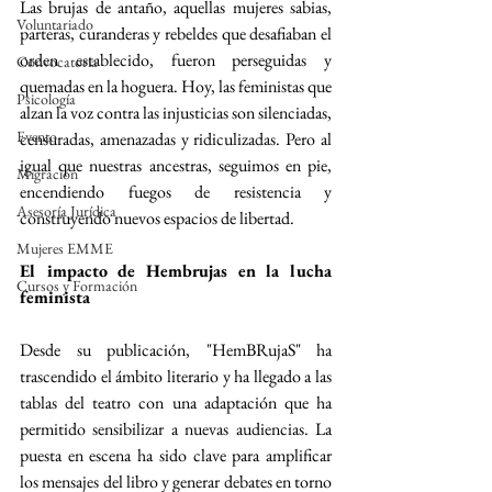
Las brujas de antaño, aquellas mujeres sabias, 
Voluntariado
parteras, curanderas y rebeldes que desafiaban el 
orden establecido, fueron perseguidas y 
Convocatoria
quemadas en la hoguera. Hoy, las feministas que 
Psicología
alzan la voz contra las injusticias son silenciadas, 
Evento
censuradas, amenazadas y ridiculizadas. Pero al 
igual que nuestras ancestras, seguimos en pie, 
Migración
encendiendo fuegos de resistencia y 
Asesoría Jurídica
construyendo nuevos espacios de libertad.
Mujeres EMME
El impacto de Hembrujas en la lucha 
Cursos y Formación
feminista
Desde su publicación, "HemBRujaS" ha 
trascendido el ámbito literario y ha llegado a las 
tablas del teatro con una adaptación que ha 
permitido sensibilizar a nuevas audiencias. La 
puesta en escena ha sido clave para amplificar 
los mensajes del libro y generar debates en torno 