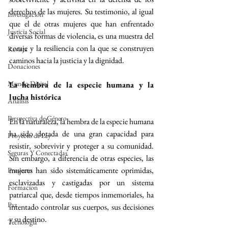
derechos de las mujeres. Su testimonio, al igual 
Investigación
que el de otras mujeres que han enfrentado 
Justicia Social
diversas formas de violencia, es una muestra del 
coraje y la resiliencia con la que se construyen 
Revista
caminos hacia la justicia y la dignidad.
Donaciones
Mundo Digital
La hembra de la especie humana y la 
lucha histórica
Análisis
Perspectiva de Género
En la naturaleza, la hembra de la especie humana 
ha sido dotada de una gran capacidad para 
Proyecto de Ley
resistir, sobrevivir y proteger a su comunidad. 
Seguras Y Conectadas
Sin embargo, a diferencia de otras especies, las 
mujeres han sido sistemáticamente oprimidas, 
Proyecto
esclavizadas y castigadas por un sistema 
Formacion
patriarcal que, desde tiempos inmemoriales, ha 
Paz
intentado controlar sus cuerpos, sus decisiones 
y su destino.
Tecnología