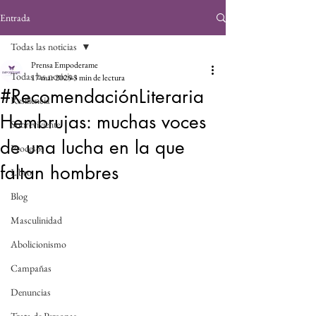
Entrada
Todas las noticias
Prensa Empoderame
Todas las noticias
17 mar 2025
3 min de lectura
#RecomendaciónLiteraria
Resiliencia
Hembrujas: muchas voces
Sobreviviente
de una lucha en la que
Procesos
faltan hombres
Libro
Blog
Masculinidad
Abolicionismo
Campañas
Denuncias