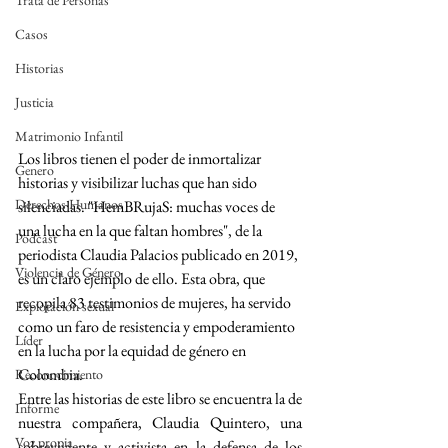
Trata de Personas
Casos
Historias
Justicia
Matrimonio Infantil
Los libros tienen el poder de inmortalizar 
Genero
historias y visibilizar luchas que han sido 
Derechos Humanos
silenciadas. "HemBRujaS: muchas voces de 
una lucha en la que faltan hombres", de la 
Podcast
periodista Claudia Palacios publicado en 2019, 
Violencia de Género
es un claro ejemplo de ello. Esta obra, que 
recopila 83 testimonios de mujeres, ha servido 
Explotación sexual
como un faro de resistencia y empoderamiento 
Líder
en la lucha por la equidad de género en 
Colombia.
Reconocimiento
Entre las historias de este libro se encuentra la de 
Informe
nuestra compañera, Claudia Quintero, una 
Voz propia
sobreviviente y activista en la defensa de los 