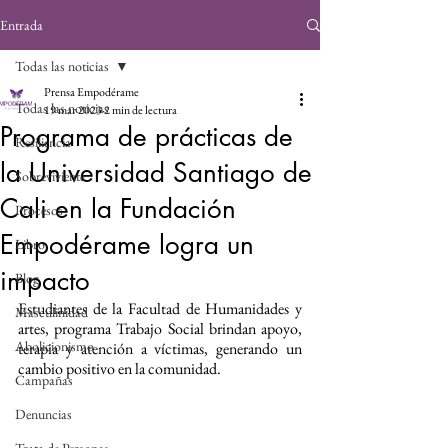
Entrada
Todas las noticias
Prensa Empodérame
Todas las noticias
19 mar 2023
2 min de lectura
Programa de prácticas de
Resiliencia
la Universidad Santiago de
Sobreviviente
Cali en la Fundación
Procesos
Empodérame logra un
Libro
impacto
Blog
Estudiantes de la Facultad de Humanidades y 
Masculinidad
artes, programa Trabajo Social brindan apoyo, 
Abolicionismo
terapia y atención a víctimas, generando un 
cambio positivo en la comunidad.
Campañas
Denuncias