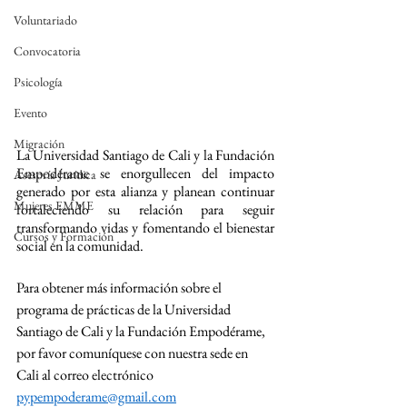
Voluntariado
Convocatoria
Psicología
Evento
Migración
La Universidad Santiago de Cali y la Fundación 
Empodérame se enorgullecen del impacto 
Asesoría Jurídica
generado por esta alianza y planean continuar 
Mujeres EMME
fortaleciendo su relación para seguir 
transformando vidas y fomentando el bienestar 
Cursos y Formación
social en la comunidad.
Para obtener más información sobre el 
programa de prácticas de la Universidad 
Santiago de Cali y la Fundación Empodérame, 
por favor comuníquese con nuestra sede en 
Cali al correo electrónico 
pypempoderame@gmail.com