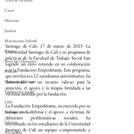
Trata de Personas
Casos
Historias
Justicia
Matrimonio Infantil
Santiago de Cali, 17 de marzo de 2023- La 
Genero
Universidad Santiago de Cali y su programa de 
prácticas de la Facultad de Trabajo Social han 
Derechos Humanos
logrado un éxito rotundo en su colaboración 
con la Fundación Empodérame. Este programa, 
Podcast
que involucra a 12 estudiantes universitarios, ha 
Violencia de Género
demostrado ser un recurso valioso para la 
atención, el apoyo y la terapia brindada a las 
Explotación sexual
víctimas asistidas por la fundación.
Líder
La Fundación Empodérame, reconocida por su 
trabajo en la defensa y el apoyo a víctimas de 
Reconocimiento
diferentes problemáticas sociales, ha 
Informe
encontrado en los estudiantes de la Universidad 
Santiago de Cali un equipo comprometido y 
Voz propia