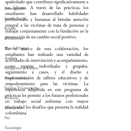
apasionado que contribuye significativamente a 
sus labores. A través de las prácticas, los 
Investigación
estudiantes han desarrollado habilidades 
Justicia Social
profesionales y humanas al brindar atención 
integral a las víctimas de trata de personas y 
Revista
trabajar conjuntamente con la fundación en la 
promoción de un cambio social positivo.
Donaciones
Mundo Digital
En el marco de esta colaboración, los 
estudiantes han realizado una variedad de 
Análisis
actividades de intervención y acompañamiento, 
como terapias individuales y grupales, 
Perspectiva de Género
seguimiento a casos, y el diseño e 
implementación de talleres educativos y de 
Proyecto de Ley
empoderamiento para las víctimas. La 
Seguras Y Conectadas
experiencia adquirida en este programa de 
prácticas les permite a los futuros profesionales 
Proyecto
en trabajo social enfrentar con mayor 
efectividad los desafíos que presenta la realidad 
Formacion
colombiana.
Paz
Tecnología