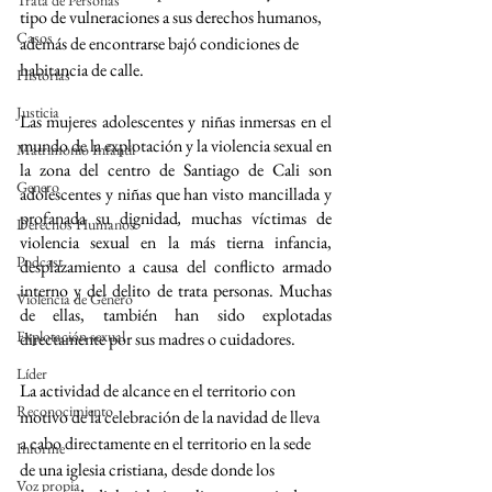
Trata de Personas
tipo de vulneraciones a sus derechos humanos, 
Casos
además de encontrarse bajó condiciones de 
habitancia de calle.
Historias
Justicia
Las mujeres adolescentes y niñas inmersas en el 
mundo de la explotación y la violencia sexual en 
Matrimonio Infantil
la zona del centro de Santiago de Cali son 
Genero
adolescentes y niñas que han visto mancillada y 
profanada su dignidad
,
 muchas víctimas de 
Derechos Humanos
violencia sexual en la más tierna infancia, 
Podcast
desplazamiento a causa del conflicto armado 
interno y del delito de trata personas. Muchas 
Violencia de Género
de ellas, también han sido explotadas 
Explotación sexual
directamente por sus madres o cuidadores. 
Líder
La actividad de alcance en el territorio con 
Reconocimiento
motivo de la celebración de la navidad de lleva 
a cabo directamente en el territorio en la sede 
Informe
de una iglesia cristiana, desde donde los 
Voz propia