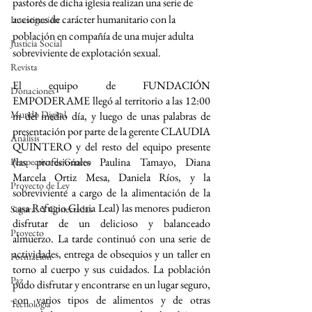
pastores de dicha iglesia realizan una serie de 
acciones de carácter humanitario con la 
Investigación
población en compañía de una mujer adulta 
Justicia Social
sobreviviente de explotación sexual. 
Revista
El equipo de FUNDACIÓN 
Donaciones
EMPODERAME llegó al territorio a las 12:00 
Mundo Digital
m del medio día, y luego de unas palabras de 
presentación por parte de la gerente CLAUDIA 
Análisis
QUINTERO y del resto del equipo presente 
(las profesionales Paulina Tamayo, Diana 
Perspectiva de Género
Marcela Ortiz Mesa, Daniela Ríos, y la 
Proyecto de Ley
sobreviviente a cargo de la alimentación de la 
casa Refugio Gloria Leal) las menores pudieron 
Seguras Y Conectadas
disfrutar de un delicioso y balanceado 
Proyecto
almuerzo. La tarde continuó con una serie de 
actividades, entrega de obsequios y un taller en 
Formacion
torno al cuerpo y sus cuidados. La población 
Paz
pudo disfrutar y encontrarse en un lugar seguro, 
con varios tipos de alimentos y de otras 
Tecnología