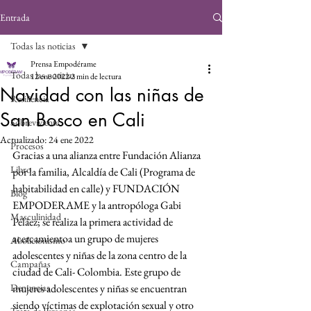
Entrada
Todas las noticias
Prensa Empodérame
Todas las noticias
12 ene 2022
2 min de lectura
Navidad con las niñas de
Resiliencia
San Bosco en Cali
Sobreviviente
Actualizado:
24 ene 2022
Procesos
Gracias a una alianza entre Fundación Alianza 
Libro
por la familia, Alcaldía de Cali (Programa de 
habitabilidad en calle) y FUNDACIÓN 
Blog
EMPODERAME y la antropóloga Gabi 
Masculinidad
Peláez; se realiza la primera actividad de 
acercamientoa un grupo de mujeres 
Abolicionismo
adolescentes y niñas de la zona centro de la 
Campañas
ciudad de Cali- Colombia. Este grupo de 
Denuncias
mujeres adolescentes y niñas se encuentran 
siendo víctimas de explotación sexual y otro 