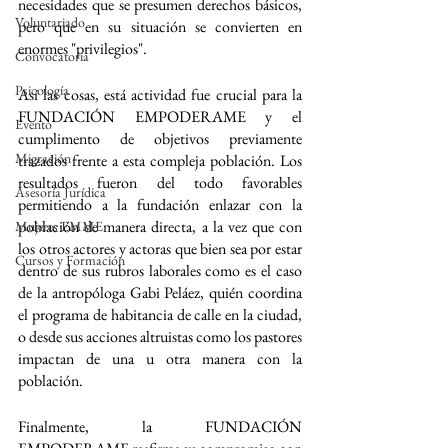
necesidades que se presumen derechos básicos, 
Voluntariado
pero que en su situación se convierten en 
enormes "privilegios". 
Convocatoria
Psicología
Así las cosas, está actividad fue crucial para la 
FUNDACIÓN EMPODERAME y el 
Evento
cumplimento de objetivos previamente 
Migración
trazados frente a esta compleja población. Los 
resultados fueron del todo favorables 
Asesoría Jurídica
permitiendo a la fundación enlazar con la 
población de manera directa, a la vez que con 
Mujeres EMME
los otros actores y actoras que bien sea por estar 
Cursos y Formación
dentro de sus rubros laborales como es el caso 
de la antropóloga Gabi Peláez, quién coordina 
el programa de habitancia de calle en la ciudad, 
o desde sus acciones altruistas como los pastores 
impactan de una u otra manera con la 
población. 
Finalmente, la FUNDACIÓN 