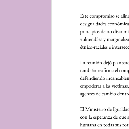
Este compromiso se aline
desigualdades económicas,
principios de no discrimi
vulnerables y marginaliza
étnico-raciales e intersec
La reunión dejó plantead
también reafirma el comp
defendiendo incansableme
empoderar a las víctimas,
agentes de cambio dentr
El Ministerio de Iguald
con la esperanza de que 
humana en todas sus form