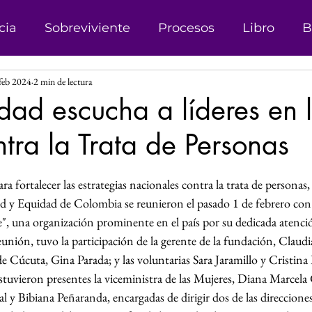
cia
Sobreviviente
Procesos
Libro
B
feb 2024
2 min de lectura
onismo
Campañas
Denuncias
Trata d
dad escucha a líderes en 
tra la Trata de Personas
sticia
Matrimonio Infantil
Genero
Der
las.
a fortalecer las estrategias nacionales contra la trata de personas,
 Género
Explotación sexual
Líder
Reco
ad y Equidad de Colombia se reunieron el pasado 1 de febrero con l
una organización prominente en el país por su dedicada atención
reunión, tuvo la participación de la gerente de la fundación, Claudi
Investigación
Justicia Social
Revista
de Cúcuta, Gina Parada; y las voluntarias Sara Jaramillo y Cristin
estuvieron presentes la viceministra de las Mujeres, Diana Marcel
 y Bibiana Peñaranda, encargadas de dirigir dos de las direcciones
s
Perspectiva de Género