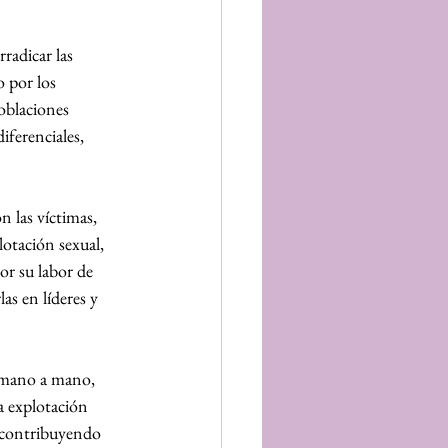
radicar las 
o por los 
oblaciones 
iferenciales, 
 las víctimas, 
otación sexual, 
r su labor de 
as en líderes y 
 mano a mano, 
a explotación 
 contribuyendo 