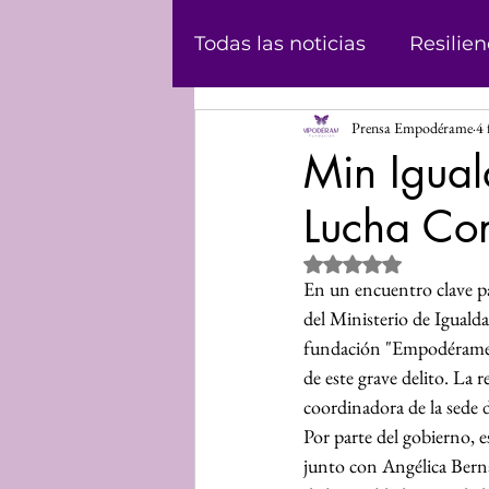
Todas las noticias
Resilien
Prensa Empodérame
4 
Masculinidad
Abolici
Min Igual
Lucha Con
Casos
Historias
Ju
Obtuvo NaN de 5 estrel
En un encuentro clave par
Podcast
Violencia de
del Ministerio de Iguald
fundación "Empodérame", 
de este grave delito. La 
Informe
Voz propia
coordinadora de la sede 
Por parte del gobierno, 
junto con Angélica Bernal
Mundo Digital
Análisi