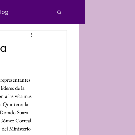
log
e Personas
la
echos Humanos
 representantes 
nocimiento
íderes de la 
 a las víctimas 
a Quintero; la 
Donaciones
a Dorado Suaza.
a Gómez Correal, 
 del Ministerio 