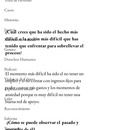
Trata de Personas
Casos
Historias
Justicia
¿Cuál crees que ha sido el hecho más 
difícil o la acción más difícil que has 
Matrimonio Infantil
tenido que enfrentar para sobrellevar el 
Genero
proceso
?
Derechos Humanos
Podcast
El momento más difícil ha sido el no tener un 
Violencia de Género
empleo y el no contar con ingresos fijos para 
poder costear mis gastos y los momentos de 
Explotación sexual
ansiedad porque es muy difícil no tener una 
Líder
buena red de apoyo.
Reconocimiento
Informe
 ¿Cómo se puede observar el pasado y 
Voz propia
aprender de él?