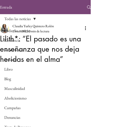
Entrada
Todas las noticias
Claudia Yurley Quintero Rolón
Todas las noticias
25 oct 2022
2 min de lectura
Lilith*: “El pasado es una
Resiliencia
enseñanza que nos deja
Sobreviviente
heridas en el alma”
Procesos
Libro
Blog
Masculinidad
Abolicionismo
Campañas
Denuncias