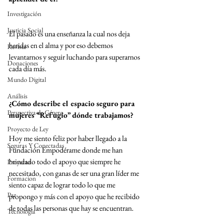
Investigación
Justicia Social
El pasado es una enseñanza la cual nos deja 
heridas en el alma y por eso debemos 
Revista
levantarnos y seguir luchando para superarnos 
Donaciones
cada día más.
Mundo Digital
Análisis
¿Cómo describe el espacio seguro para 
Perspectiva de Género
mujeres “Refugio” dónde trabajamos?
Proyecto de Ley
Hoy me siento feliz por haber llegado a la 
Seguras Y Conectadas
Fundación Empodérame donde me han 
brindado todo el apoyo que siempre he 
Proyecto
necesitado, con ganas de ser una gran líder me 
Formacion
siento capaz de lograr todo lo que me 
Paz
propongo y más con el apoyo que he recibido 
de todas las personas que hay se encuentran. 
Tecnología