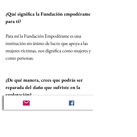
¿Qué significa la Fundación empodérame 
para ti?
Para mí la Fundación Empodérame es una 
institución sin ánimo de lucro que apoya a las 
mujeres víctimas, nos dignifica como mujeres y 
como personas. 
¿De qué manera, crees que podrás ser 
reparada del daño que sufriste en la 
explotación?
La explotación sexual nos deja muchas heridas 
en el alma podemos recuperar el cuerpo y la 
mente, pero el alma queda con esas heridas para 