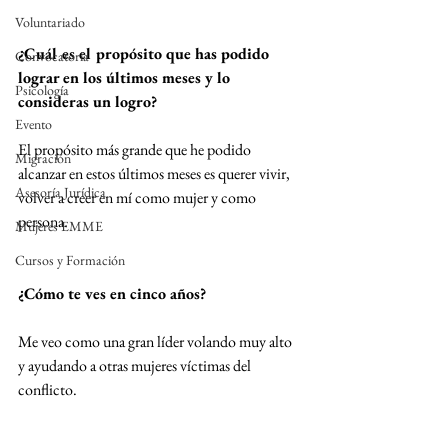
Voluntariado
¿Cuál es el propósito que has podido 
Convocatoria
lograr en los últimos meses y lo 
Psicología
consideras un logro?
Evento
El propósito más grande que he podido 
Migración
alcanzar en estos últimos meses es querer vivir, 
Asesoría Jurídica
volver a creer en mí como mujer y como 
persona. 
Mujeres EMME
Cursos y Formación
¿Cómo te ves en cinco años?
Me veo como una gran líder volando muy alto 
y ayudando a otras mujeres víctimas del 
conflicto. 