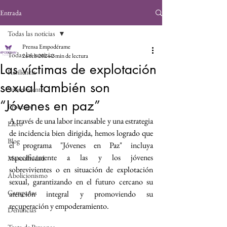
Entrada
Todas las noticias
Prensa Empodérame
Todas las noticias
26 feb 2024
2 min de lectura
Las víctimas de explotación
Resiliencia
sexual también son
Sobreviviente
“Jóvenes en paz”
Procesos
A través de una labor incansable y una estrategia 
Libro
de incidencia bien dirigida, hemos logrado que 
Blog
el programa "Jóvenes en Paz" incluya 
específicamente a las y los jóvenes 
Masculinidad
sobrevivientes o en situación de explotación 
Abolicionismo
sexual, garantizando en el futuro cercano su 
Campañas
atención integral y promoviendo su 
recuperación y empoderamiento.
Denuncias