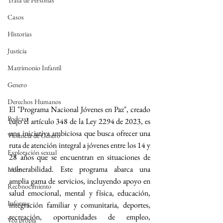
Trata de Personas
Casos
Historias
Justicia
Matrimonio Infantil
Genero
Derechos Humanos
El "Programa Nacional Jóvenes en Paz", creado 
Podcast
bajo el artículo 348 de la Ley 2294 de 2023, es 
una iniciativa ambiciosa que busca ofrecer una 
Violencia de Género
ruta de atención integral a jóvenes entre los 14 y 
Explotación sexual
28 años que se encuentran en situaciones de 
vulnerabilidad. Este programa abarca una 
Líder
amplia gama de servicios, incluyendo apoyo en 
Reconocimiento
salud emocional, mental y física, educación, 
Informe
integración familiar y comunitaria, deportes, 
recreación, oportunidades de empleo, 
Voz propia