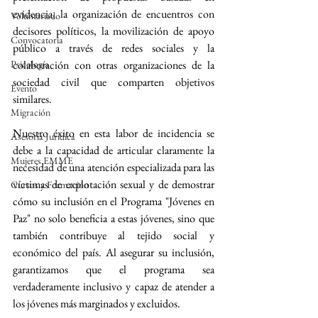
evidencia, la organización de encuentros con 
Voluntariado
decisores políticos, la movilización de apoyo 
Convocatoria
público a través de redes sociales y la 
Psicología
colaboración con otras organizaciones de la 
sociedad civil que comparten objetivos 
Evento
similares.
Migración
Nuestro éxito en esta labor de incidencia se 
Asesoría Jurídica
debe a la capacidad de articular claramente la 
Mujeres EMME
necesidad de una atención especializada para las 
víctimas de explotación sexual y de demostrar 
Cursos y Formación
cómo su inclusión en el Programa "Jóvenes en 
Paz" no solo beneficia a estas jóvenes, sino que 
también contribuye al tejido social y 
económico del país. Al asegurar su inclusión, 
garantizamos que el programa sea 
verdaderamente inclusivo y capaz de atender a 
los jóvenes más marginados y excluidos.