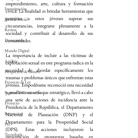
emprendimiento, arte, cultura y formación 
Investigación
cívica. La finalidad es brindar herramientas que 
permitan a estos jóvenes superar sus 
Justicia Social
circunstancias, integrarse plenamente a la 
Revista
sociedad y contribuir al desarrollo de sus 
Donaciones
comunidades.
Mundo Digital
La importancia de incluir a las víctimas de 
Análisis
explotación sexual en este programa radica en la 
necesidad de abordar específicamente los 
Perspectiva de Género
traumas y problemas únicos que enfrentan estas 
Proyecto de Ley
jóvenes. Empodérame reconoció esta necesidad 
y, mediante un enfoque estratégico, llevó a cabo 
Seguras Y Conectadas
una serie de acciones de incidencia ante la 
Proyecto
Presidencia de la República, el Departamento 
Formacion
Nacional de Planeación (DNP) y el 
Departamento para la Prosperidad Social 
Paz
(DPS). Estas acciones incluyeron la 
Tecnología
presentación de propuestas basadas en 