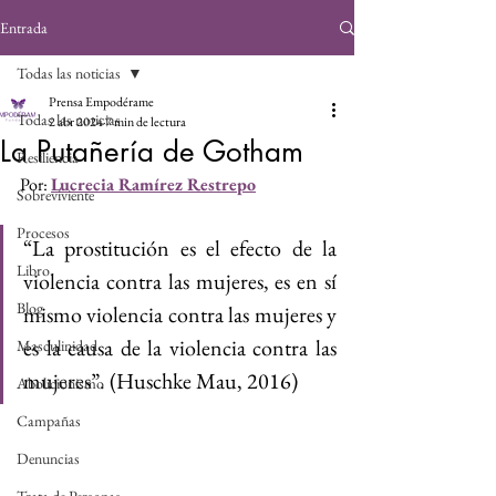
Entrada
Todas las noticias
Prensa Empodérame
Todas las noticias
2 abr 2024
7 min de lectura
La Putañería de Gotham
Resiliencia
Por: 
Lucrecia Ramírez Restrepo
Sobreviviente
Procesos
“La prostitución es el efecto de la 
Libro
violencia contra las mujeres, es en sí 
Blog
mismo violencia contra las mujeres y 
es la causa de la violencia contra las 
Masculinidad
mujeres”. (Huschke Mau, 2016)
Abolicionismo
Campañas
Denuncias