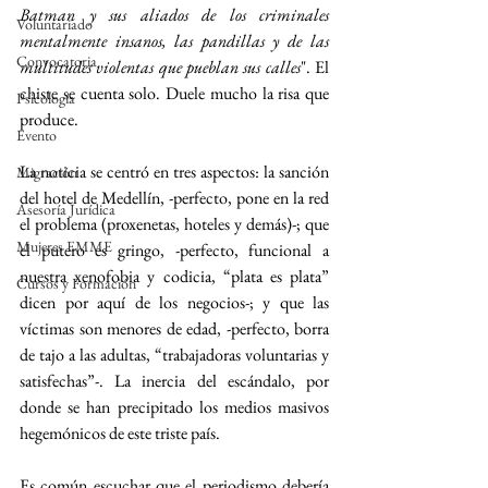
Batman y sus aliados de los criminales 
Voluntariado
mentalmente insanos, las pandillas y de las 
Convocatoria
multitudes violentas que pueblan sus calles
". El 
chiste se cuenta solo. Duele mucho la risa que 
Psicología
produce.
Evento
La noticia se centró en tres aspectos: la sanción 
Migración
del hotel de Medellín, -perfecto, pone en la red 
Asesoría Jurídica
el problema (proxenetas, hoteles y demás)-; que 
Mujeres EMME
el putero es gringo, -perfecto, funcional a 
nuestra xenofobia y codicia, “plata es plata” 
Cursos y Formación
dicen por aquí de los negocios-; y que las 
víctimas son menores de edad, -perfecto, borra 
de tajo a las adultas, “trabajadoras voluntarias y 
satisfechas”-. La inercia del escándalo, por 
donde se han precipitado los medios masivos 
hegemónicos de este triste país.
Es común escuchar que el periodismo debería 