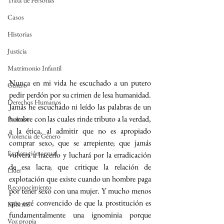
Trata de Personas
Casos
Historias
Justicia
Matrimonio Infantil
Nunca en mi vida he escuchado a un putero 
Genero
pedir perdón por su crimen de lesa humanidad. 
Derechos Humanos
Jamás he escuchado ni leído las palabras de un 
hombre con las cuales rinde tributo a la verdad, 
Podcast
a la ética, al admitir que no es apropiado 
Violencia de Género
comprar sexo, que se arrepiente; que jamás 
Explotación sexual
volverá a hacerlo y luchará por la erradicación 
de esa lacra; que critique la relación de 
Líder
explotación que existe cuando un hombre paga 
Reconocimiento
por tener sexo con una mujer. Y mucho menos 
que esté convencido de que la prostitución es 
Informe
fundamentalmente una ignominia porque 
Voz propia