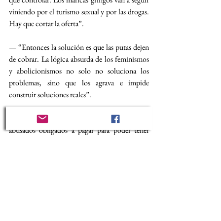
viniendo por el turismo sexual y por las drogas. 
Hay que cortar la oferta”.
— “Entonces la solución es que las putas dejen 
de cobrar. La lógica absurda de los feminismos 
y abolicionismos no solo no soluciona los 
problemas, sino que los agrava e impide 
construir soluciones reales”.
— “Los put3ros son las víctimas explotados 
abusados obligados a pagar para poder tener 
relaciones y ellas son las privilegiadas porque las 
tienen cobrando. Se dedican ellas a lo que más 
les gusta. Pagan porque las mujeres no les 
permiten tener relaciones gratis”.
— “El error de todos ustedes los abolicionistas 
es que les hablan de "trabajo sexual" e 