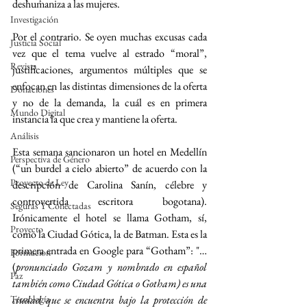
deshumaniza a las mujeres.
Investigación
Por el contrario. Se oyen muchas excusas cada 
Justicia Social
vez que el tema vuelve al estrado “moral”, 
Revista
justificaciones, argumentos múltiples que se 
enfocan en las distintas dimensiones de la oferta 
Donaciones
y no de la demanda, la cuál es en primera 
Mundo Digital
instancia la que crea y mantiene la oferta.
Análisis
Esta semana sancionaron un hotel en Medellín 
Perspectiva de Género
(“un burdel a cielo abierto” de acuerdo con la 
Proyecto de Ley
descripción de Carolina Sanín, célebre y 
controvertida escritora bogotana). 
Seguras Y Conectadas
Irónicamente el hotel se llama Gotham, sí, 
Proyecto
como la Ciudad Gótica, la de Batman. Esta es la 
primera entrada en Google para “Gotham”: "… 
Formacion
(
pronunciado Gozam y nombrado en español 
Paz
también como Ciudad Gótica o Gotham) es una 
ciudad que se encuentra bajo la protección de 
Tecnología