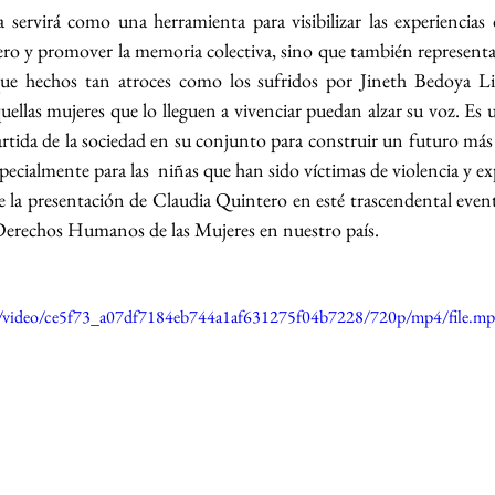
ervirá como una herramienta para visibilizar las experiencias d
ero y promover la memoria colectiva, sino que también representar
que hechos tan atroces como los sufridos por Jineth Bedoya Li
ellas mujeres que lo lleguen a vivenciar puedan alzar su voz. Es u
rtida de la sociedad en su conjunto para construir un futuro más j
specialmente para las  niñas que han sido víctimas de violencia y e
 la presentación de Claudia Quintero en esté trascendental even
s Derechos Humanos de las Mujeres en nuestro país.
com/video/ce5f73_a07df7184eb744a1af631275f04b7228/720p/mp4/file.m