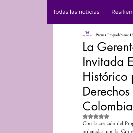
Todas las noticias
Resilien
Prensa Empodérame
1
Masculinidad
Abolici
La Geren
Invitada 
Casos
Historias
Ju
Histórico
Podcast
Violencia de
Derechos
Colombia
Informe
Voz propia
Obtuvo NaN de 5 estrel
Con la creación del Pr
Mundo Digital
Análisi
ordenadas por la Cort