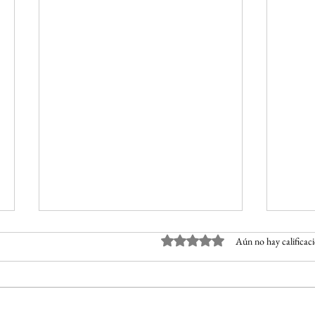
Obtuvo 0 de 5 estrellas.
Aún no hay calificac