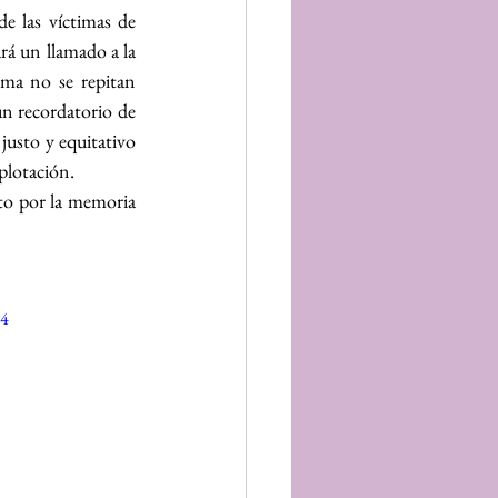
e las víctimas de 
á un llamado a la 
ma no se repitan 
n recordatorio de 
usto y equitativo 
xplotación.
to por la memoria 
p4