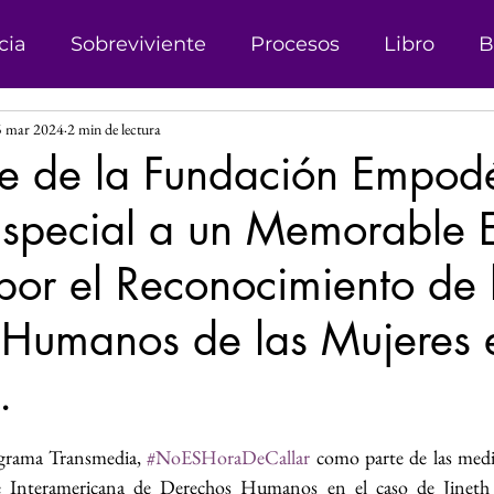
cia
Sobreviviente
Procesos
Libro
B
5 mar 2024
2 min de lectura
onismo
Campañas
Denuncias
Trata d
te de la Fundación Empo
Especial a un Memorable 
sticia
Matrimonio Infantil
Genero
Der
 por el Reconocimiento de 
 Género
Explotación sexual
Líder
Reco
 Humanos de las Mujeres 
.
Investigación
Justicia Social
Revista
las.
ograma Transmedia, 
#NoESHoraDeCallar
 como parte de las medi
s
Perspectiva de Género
e Interamericana de Derechos Humanos en el caso de Jineth