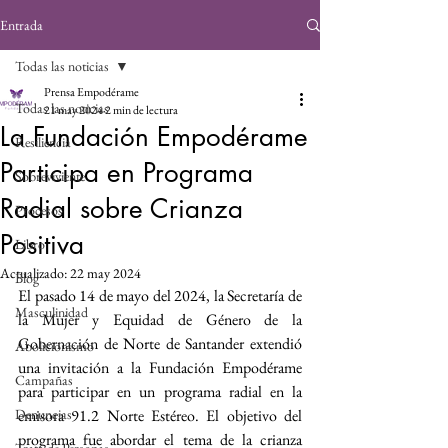
Entrada
Todas las noticias
Prensa Empodérame
Todas las noticias
21 may 2024
2 min de lectura
La Fundación Empodérame
Resiliencia
Participa en Programa
Sobreviviente
Radial sobre Crianza
Procesos
Positiva
Libro
Actualizado:
22 may 2024
Blog
El pasado 14 de mayo del 2024, la Secretaría de 
Masculinidad
la Mujer y Equidad de Género de la 
Gobernación de Norte de Santander extendió 
Abolicionismo
una invitación a la Fundación Empodérame 
Campañas
para participar en un programa radial en la 
Denuncias
emisora 91.2 Norte Estéreo. El objetivo del 
programa fue abordar el tema de la crianza 