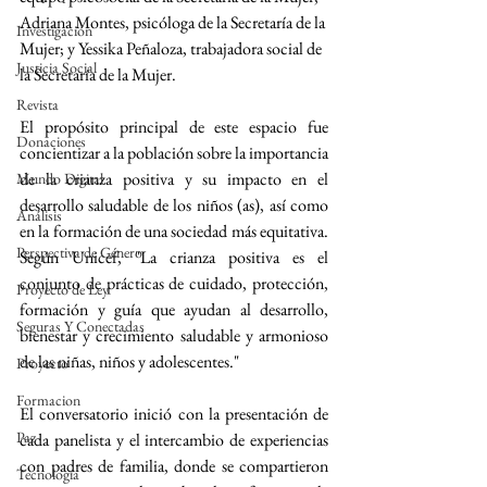
Adriana Montes, psicóloga de la Secretaría de la 
Investigación
Mujer; y Yessika Peñaloza, trabajadora social de 
Justicia Social
la Secretaría de la Mujer.
Revista
El propósito principal de este espacio fue 
Donaciones
concientizar a la población sobre la importancia 
de la crianza positiva y su impacto en el 
Mundo Digital
desarrollo saludable de los niños (as), así como 
Análisis
en la formación de una sociedad más equitativa. 
Perspectiva de Género
Según Unicef, "La crianza positiva es el 
conjunto de prácticas de cuidado, protección, 
Proyecto de Ley
formación y guía que ayudan al desarrollo, 
Seguras Y Conectadas
bienestar y crecimiento saludable y armonioso 
de las niñas, niños y adolescentes."
Proyecto
Formacion
El conversatorio inició con la presentación de 
Paz
cada panelista y el intercambio de experiencias 
con padres de familia, donde se compartieron 
Tecnología