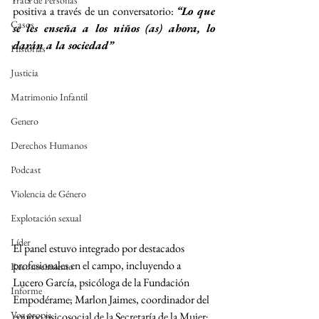
Trata de Personas
positiva a través de un conversatorio: 
“Lo que 
Casos
se les enseña a los niños (as) ahora, lo 
darán a la sociedad”
Historias
Justicia
Matrimonio Infantil
Genero
Derechos Humanos
Podcast
Violencia de Género
Explotación sexual
Líder
El panel estuvo integrado por destacados 
profesionales en el campo, incluyendo a 
Reconocimiento
Lucero García, psicóloga de la Fundación 
Informe
Empodérame; Marlon Jaimes, coordinador del 
Voz propia
equipo psicosocial de la Secretaría de la Mujer; 