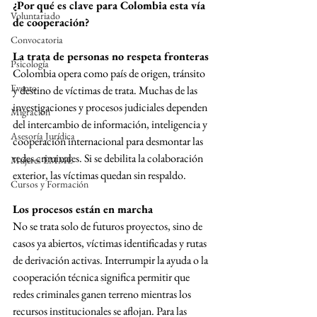
¿Por qué es clave para Colombia esta vía 
Voluntariado
de cooperación?
Convocatoria
La trata de personas no respeta fronteras
Psicología
Colombia opera como país de origen, tránsito 
Evento
y destino de víctimas de trata. Muchas de las 
investigaciones y procesos judiciales dependen 
Migración
del intercambio de información, inteligencia y 
Asesoría Jurídica
cooperación internacional para desmontar las 
redes criminales. Si se debilita la colaboración 
Mujeres EMME
exterior, las víctimas quedan sin respaldo.
Cursos y Formación
Los procesos están en marcha
No se trata solo de futuros proyectos, sino de 
casos ya abiertos, víctimas identificadas y rutas 
de derivación activas. Interrumpir la ayuda o la 
cooperación técnica significa permitir que 
redes criminales ganen terreno mientras los 
recursos institucionales se aflojan. Para las 