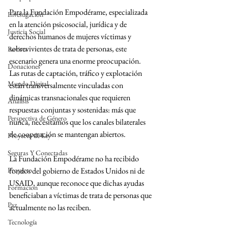
Para la Fundación Empodérame, especializada 
Investigación
en la atención psicosocial, jurídica y de 
Justicia Social
derechos humanos de mujeres víctimas y 
sobrevivientes de trata de personas, este 
Revista
escenario genera una enorme preocupación. 
Donaciones
Las rutas de captación, tráfico y explotación 
Mundo Digital
están transversalmente vinculadas con 
dinámicas transnacionales que requieren 
Análisis
respuestas conjuntas y sostenidas: más que 
Perspectiva de Género
nunca, necesitamos que los canales bilaterales 
de cooperación se mantengan abiertos.
Proyecto de Ley
Seguras Y Conectadas
La Fundación Empodérame no ha recibido 
Proyecto
fondos del gobierno de Estados Unidos ni de 
USAID, aunque reconoce que dichas ayudas 
Formacion
beneficiaban a víctimas de trata de personas que 
Paz
actualmente no las reciben.
Tecnología