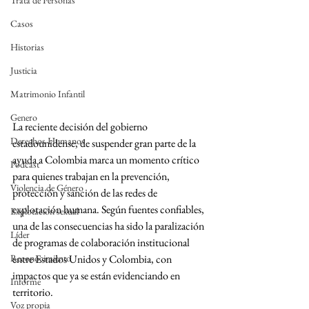
Trata de Personas
Casos
Historias
Justicia
Matrimonio Infantil
Genero
La reciente decisión del gobierno 
Derechos Humanos
estadounidense, de suspender gran parte de la 
ayuda a Colombia marca un momento crítico 
Podcast
para quienes trabajan en la prevención, 
Violencia de Género
protección y sanción de las redes de 
explotación humana. Según fuentes confiables, 
Explotación sexual
una de las consecuencias ha sido la paralización 
Líder
de programas de colaboración institucional 
Reconocimiento
entre Estados Unidos y Colombia, con 
impactos que ya se están evidenciando en 
Informe
territorio. 
Voz propia