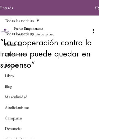
Entrada
Todas las noticias
Prensa Empoderame
Todas las noticias
12 nov 2025
3 min de lectura
“La cooperación contra la
Resiliencia
trata no puede quedar en
Sobreviviente
suspenso”
Procesos
Libro
Blog
Masculinidad
Abolicionismo
Campañas
Denuncias