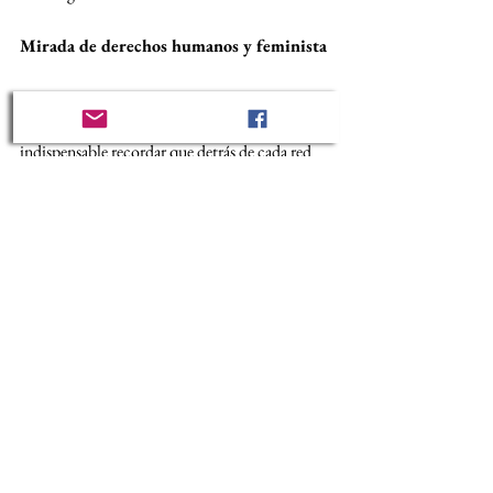
Mirada de derechos humanos y feminista
Desde nuestra perspectiva abolicionista y de 
defensa de los derechos humanos, resulta 
indispensable recordar que detrás de cada red 
de trata hay 
personas concretas
, con 
proyectos de vida arrebatados. Mujeres 
afrocolombianas, indígenas, migrantes, 
víctimas de violencia de género y niñas en 
condiciones de alta vulnerabilidad requieren un 
entorno institucional que no flaquee ante 
cambios políticos exteriores.
La reducción de la cooperación internacional 
no debe traducirse en la disminución de la 
protección o en la pérdida de espacios para la 
denuncia y reparación. Al contrario: 
el 
compromiso debe reforzarse
.