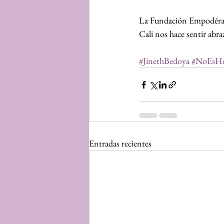
La Fundación Empodérame
Cali nos hace sentir abra
#JinethBedoya
#NoEsHo
Entradas recientes