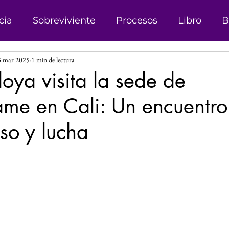
cia
Sobreviviente
Procesos
Libro
B
3 mar 2025
1 min de lectura
onismo
Campañas
Denuncias
Trata d
doya visita la sede de
me en Cali: Un encuentro
sticia
Matrimonio Infantil
Genero
Der
so y lucha
 Género
Explotación sexual
Líder
Reco
las.
Investigación
Justicia Social
Revista
s
Perspectiva de Género