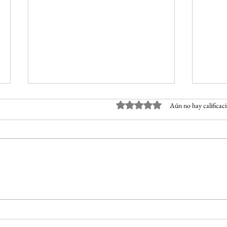
Obtuvo 0 de 5 estrellas.
Aún no hay calificac
Del Refugio a la Reunificación
En la
Familiar: La historia de dos
mensa
hermanas que buscan
dema
reconstruir su vida
sexua