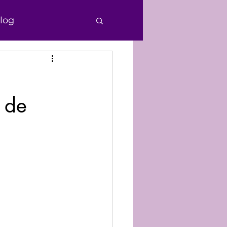
log
e Personas
 de
echos Humanos
nocimiento
Donaciones