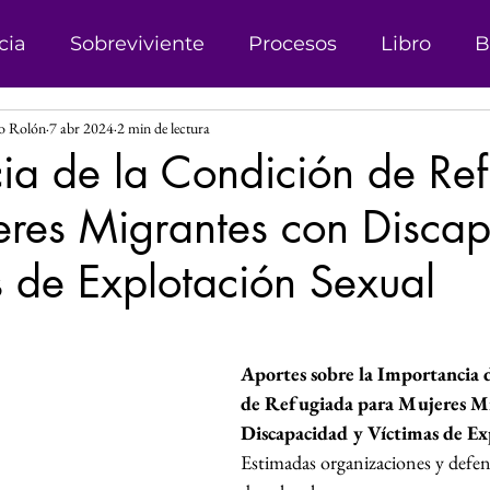
cia
Sobreviviente
Procesos
Libro
B
ro Rolón
7 abr 2024
2 min de lectura
onismo
Campañas
Denuncias
Trata d
ia de la Condición de Re
eres Migrantes con Disca
sticia
Matrimonio Infantil
Genero
Der
s de Explotación Sexual
 Género
Explotación sexual
Líder
Reco
las.
Aportes sobre la Importancia 
Investigación
Justicia Social
Revista
de Refugiada para Mujeres Mi
Discapacidad y Víctimas de Ex
Estimadas organizaciones y defens
s
Perspectiva de Género