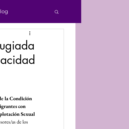
log
e Personas
fugiada
pacidad
echos Humanos
nocimiento
de la Condición 
Donaciones
grantes con 
plotación Sexual
ores/as de los 