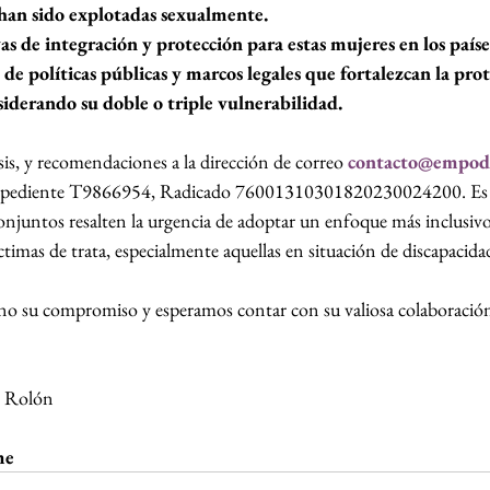
han sido explotadas sexualmente.
vas de integración y protección para estas mujeres en los paíse
e políticas públicas y marcos legales que fortalezcan la pro
nsiderando su doble o triple vulnerabilidad.
sis, y recomendaciones a la dirección de correo 
contacto@empod
 Expediente T9866954, Radicado 76001310301820230024200. Es
onjuntos resalten la urgencia de adoptar un enfoque más inclusivo
íctimas de trata, especialmente aquellas en situación de discapacid
 su compromiso y esperamos contar con su valiosa colaboración 
o Rolón
me